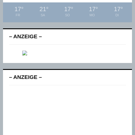
17
°
21
°
17
°
17
°
17
°
FR
SA
SO
MO
DI
– ANZEIGE –
– ANZEIGE –