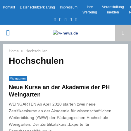
Ihre
Veranstaltung
Kontakt
Datenschutzerklärung
Impressum
Werbung
melden
R
Facebook
Twitter
Instagram
Email
Rss
PRIMARY
MENU
Home
Hochschulen
Hochschulen
Weingarten
Neue Kurse an der Akademie der PH
Weingarten
WEINGARTEN Ab April 2020 starten zwei neue
Zertifikatskurse an der Akademie für wissenschaftlichen
Weiterbildung (AWW) der Pädagogischen Hochschule
Weingarten. Der Zertifikatskurs „Experte für