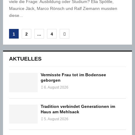
viele die Frage: Ausbildung oder Studium? Elia Spöttle,
Maurice Jäck, Marco Rönsch und Ralf Ziemann mussten
diese...
Seitennummerierung
1
2
…
4
der
Beiträge
AKTUELLES
Vermisste Frau tot im Bodensee
geborgen
6. August 2026
Tradition verbindet Generationen im
Haus am Mehlsack
5. August 2026