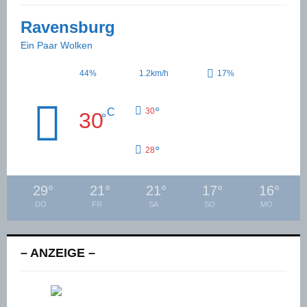
Ravensburg
Ein Paar Wolken
44%
1.2km/h
17%
°
C
30
30
°
°
28
29
°
21
°
21
°
17
°
16
°
DO
FR
SA
SO
MO
– ANZEIGE –