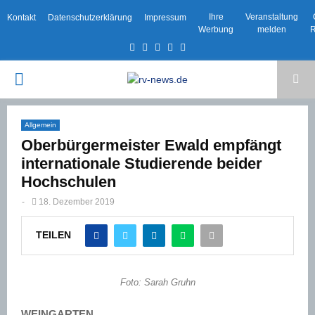
Ihre
Veranstaltung
Kontakt
Datenschutzerklärung
Impressum
Werbung
melden
R
Facebook
Twitter
Instagram
Email
Rss
PRIMARY
MENU
Allgemein
Oberbürgermeister Ewald empfängt
internationale Studierende beider
Hochschulen
-
18. Dezember 2019
TEILEN
Foto: Sarah Gruhn
WEINGARTEN