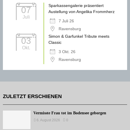
Sparkassengalerie präsentiert
07
Austellung von Angelika Frommherz
Juli
7 Juli 26
Ravensburg
Simon & Garfunkel Tribute meets
03
Classic
Okt.
3 Okt. 26
Ravensburg
ZULETZT ERSCHIENEN
Vermisste Frau tot im Bodensee geborgen
6. August 2026
0