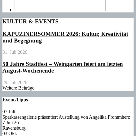
KULTUR & EVENTS
KAPUZINERSOMMER 2026: Kultur, Kreativität
und Begegnung
31. Juli 2026
50 Jahre Stadtfest – Weingarten feiert am letzten
August-Wochenende
29. Juli 2026
Weitere Beiträge
Event-Tipps
07
Juli
Sparkassengalerie präsentiert Austellung von Angelika Frommherz
7 Juli 26
Ravensburg
03
Okt.