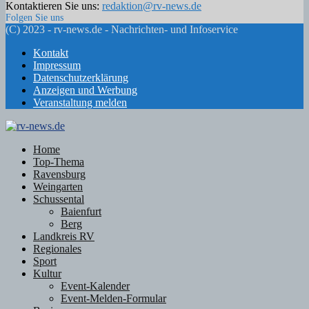
Kontaktieren Sie uns:
redaktion@rv-news.de
Folgen Sie uns
Facebook
Twitter
Instagram
Email
Rss
(C) 2023 - rv-news.de - Nachrichten- und Infoservice
Kontakt
Impressum
Datenschutzerklärung
Anzeigen und Werbung
Veranstaltung melden
Facebook
Twitter
Instagram
Email
Rss
Home
Top-Thema
Ravensburg
Weingarten
Schussental
Baienfurt
Berg
Landkreis RV
Regionales
Sport
Kultur
Event-Kalender
Event-Melden-Formular