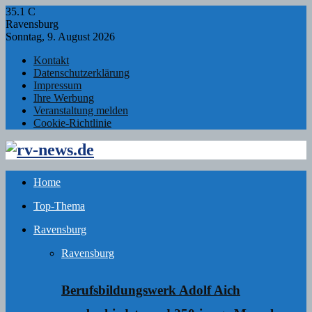
35.1
C
Ravensburg
Sonntag, 9. August 2026
Kontakt
Datenschutzerklärung
Impressum
Ihre Werbung
Veranstaltung melden
Cookie-Richtlinie
Facebook
Twitter
Instagram
Email
Rss
Home
Top-Thema
Ravensburg
Ravensburg
Berufsbildungswerk Adolf Aich