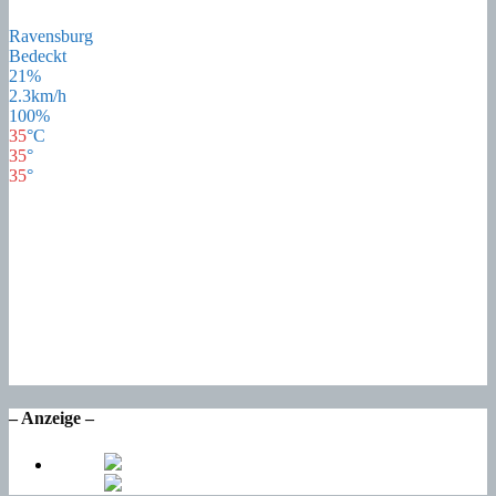
Ravensburg
Bedeckt
21%
2.3km/h
100%
35
°
C
35
°
35
°
34
°
So
20
°
Mo
22
°
Di
18
°
Mi
17
°
Do
– Anzeige –