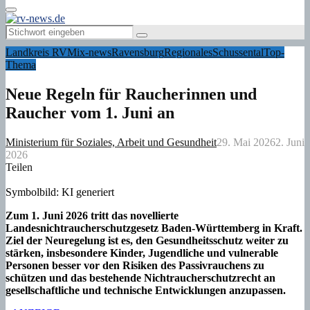
Primary
Menu
Search
Search
for:
Landkreis RV
Mix-news
Ravensburg
Regionales
Schussental
Top-
Thema
Neue Regeln für Raucherinnen und
Raucher vom 1. Juni an
Ministerium für Soziales, Arbeit und Gesundheit
29. Mai 2026
2. Juni
2026
Teilen
Symbolbild: KI generiert
Zum 1. Juni 2026 tritt das novellierte
Landesnichtraucherschutzgesetz Baden-Württemberg in Kraft.
Ziel der Neuregelung ist es, den Gesundheitsschutz weiter zu
stärken, insbesondere Kinder, Jugendliche und vulnerable
Personen besser vor den Risiken des Passivrauchens zu
schützen und das bestehende Nichtraucherschutzrecht an
gesellschaftliche und technische Entwicklungen anzupassen.