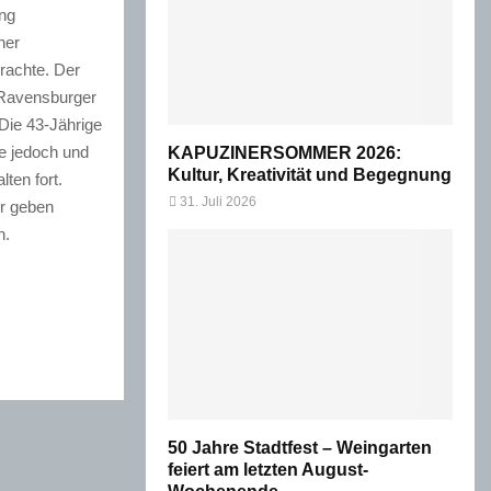
ang
ner
rachte. Der
 Ravensburger
Die 43-Jährige
te jedoch und
KAPUZINERSOMMER 2026:
Kultur, Kreativität und Begegnung
ten fort.
31. Juli 2026
r geben
n.
50 Jahre Stadtfest – Weingarten
feiert am letzten August-