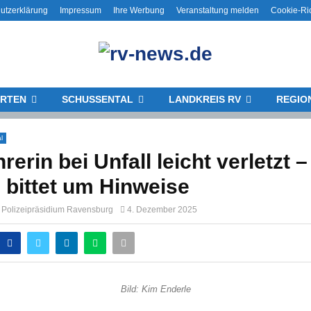
utzerklärung
Impressum
Ihre Werbung
Veranstaltung melden
Cookie-Ric
RTEN
SCHUSSENTAL
LANDKREIS RV
REGIO
l
rerin bei Unfall leicht verletzt –
i bittet um Hinweise
g Polizeipräsidium Ravensburg
4. Dezember 2025
Bild: Kim Enderle