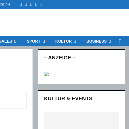
Facebook
Twitter
Instagram
Email
Rss
htlinie
NALES
SPORT
KULTUR
BUSINESS
– ANZEIGE –
KULTUR & EVENTS