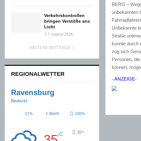
BERG – Wegen 
unbekannten L
Verkehrskontrollen
Fahrradfahrer
bringen Verstöße ans
Licht
Unbekannte bo
7. August 2026
Straße unterw
konnte durch 
WEITERE BEITRÄGE
zog sich Gesi
Personen, di
können, mögen
REGIONALWETTER
- ANZEIGE-
Ravensburg
Bedeckt
21%
2.3km/h
100%
°
35
C
35
°