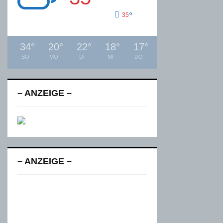
°
35
34
°
20
°
22
°
18
°
17
°
SO
MO
DI
MI
DO
– ANZEIGE –
– ANZEIGE –