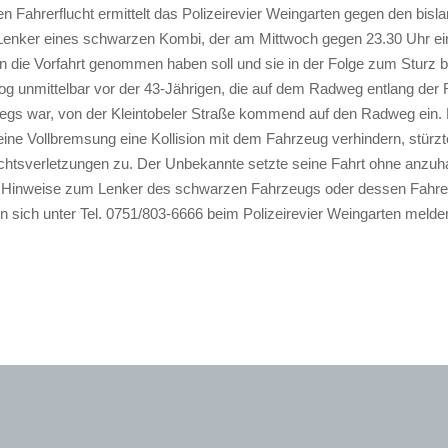
Fahrerflucht ermittelt das Polizeirevier Weingarten gegen den bisl
enker eines schwarzen Kombi, der am Mittwoch gegen 23.30 Uhr ei
in die Vorfahrt genommen haben soll und sie in der Folge zum Sturz b
g unmittelbar vor der 43-Jährigen, die auf dem Radweg entlang der
egs war, von der Kleintobeler Straße kommend auf den Radweg ein. 
eine Vollbremsung eine Kollision mit dem Fahrzeug verhindern, stürz
chtsverletzungen zu. Der Unbekannte setzte seine Fahrt ohne anzuhal
e Hinweise zum Lenker des schwarzen Fahrzeugs oder dessen Fahre
 sich unter Tel. 0751/803-6666 beim Polizeirevier Weingarten melde