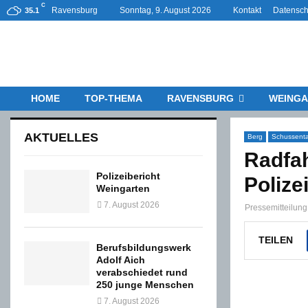
C
Ravensburg
Sonntag, 9. August 2026
Kontakt
Datensch
35.1
HOME
TOP-THEMA
RAVENSBURG
WEINGA
AKTUELLES
Berg
Schussenta
Radfah
Polizeibericht
Polize
Weingarten
7. August 2026
Pressemitteilun
TEILEN
Berufsbildungswerk
Adolf Aich
verabschiedet rund
250 junge Menschen
7. August 2026