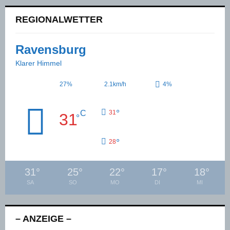
REGIONALWETTER
Ravensburg
Klarer Himmel
27%
2.1km/h
4%
°
C
31
31
°
°
28
31
°
25
°
22
°
17
°
18
°
SA
SO
MO
DI
MI
– ANZEIGE –