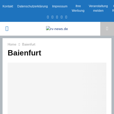
Ihre
Veranstaltung
Kontakt
Datenschutzerklärung
Impressum
Werbung
melden
R
Facebook
Twitter
Instagram
Email
Rss
PRIMARY
MENU
Home
Baienfurt
Baienfurt