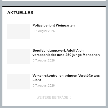
der
Beiträge
AKTUELLES
Polizeibericht Weingarten
7. August 2026
Berufsbildungswerk Adolf Aich
verabschiedet rund 250 junge Menschen
7. August 2026
Verkehrskontrollen bringen Verstöße ans
Licht
7. August 2026
WEITERE BEITRÄGE