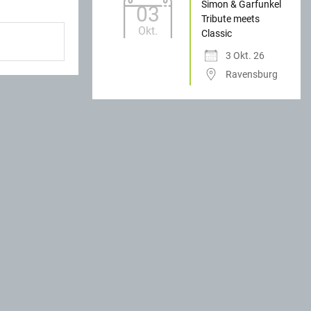
Simon & Garfunkel
03
Tribute meets
Okt.
Classic
3 Okt. 26
Ravensburg