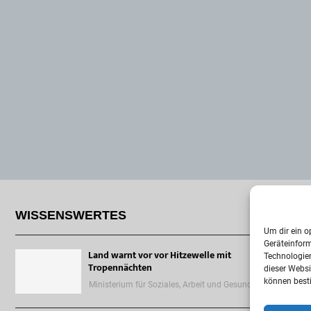
WISSENSWERTES
Um dir ein o
Geräteinfor
Land warnt vor vor Hitzewelle mit
Technologien
Tropennächten
dieser Websi
können best
Ministerium für Soziales, Arbeit und Gesundheit