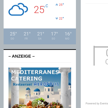
°
25
C
25
°
°
22
25
°
21
°
21
°
17
°
16
°
DO
FR
SA
SO
MO
– ANZEIGE –
Powered by
Event