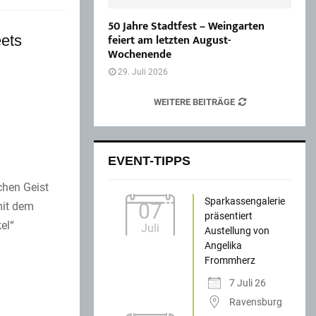
50 Jahre Stadtfest – Weingarten
feiert am letzten August-
ets
Wochenende
29. Juli 2026
WEITERE BEITRÄGE
EVENT-TIPPS
chen Geist
Sparkassengalerie
07
mit dem
präsentiert
el“
Juli
Austellung von
Angelika
Frommherz
7 Juli 26
Ravensburg