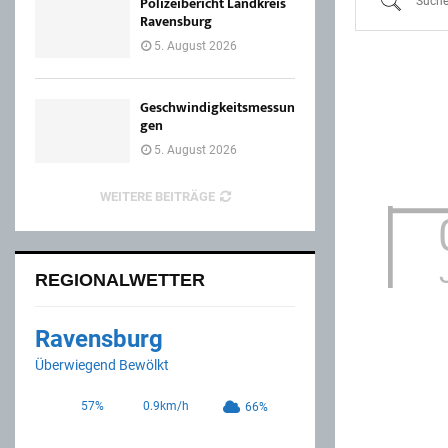
Polizeibericht Landkreis
u
Ravensburg
c
5. August 2026
h
e
Geschwindigkeitsmessun
gen
5. August 2026
WEITERE BEITRÄGE
REGIONALWETTER
Ravensburg
Überwiegend Bewölkt
57%
0.9km/h
66%