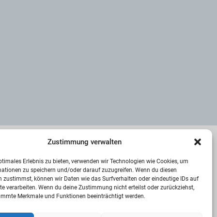
Zustimmung verwalten
TOP-THEMEN
ptimales Erlebnis zu bieten, verwenden wir Technologien wie Cookies, um
mationen zu speichern und/oder darauf zuzugreifen. Wenn du diesen
Neue Verpackungsverordnung statt
 zustimmst, können wir Daten wie das Surfverhalten oder eindeutige IDs auf
Bürokratieabbau
te verarbeiten. Wenn du deine Zustimmung nicht erteilst oder zurückziehst,
immte Merkmale und Funktionen beeinträchtigt werden.
5. August 2026
0