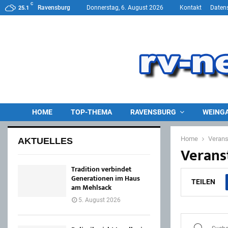
C
Ravensburg
Donnerstag, 6. August 2026
Kontakt
Daten
25.1
HOME
TOP-THEMA
RAVENSBURG
WEING
Home
Verans
AKTUELLES
Verans
Tradition verbindet
Generationen im Haus
TEILEN
am Mehlsack
5. August 2026
S