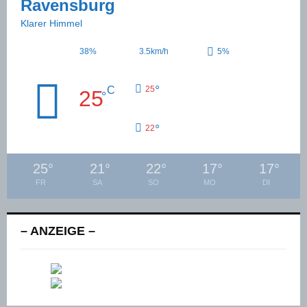
Ravensburg
Klarer Himmel
38%
3.5km/h
5%
°
C
25
25
°
°
22
25
°
21
°
22
°
17
°
17
°
FR
SA
SO
MO
DI
– ANZEIGE –