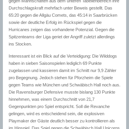
gegen Mannschaften aus dem unteren Tabellenbereich ihre
Durchschlagskraft mehrfach unter Beweis gestellt. Das
65:20 gegen die Allgäu Comets, das 45:14 in Saarbrücken
sowie der deutliche Erfolg im Rückspiel gegen die
Hurricanes zeigen das vorhandene Potenzial. Gegen die
Spitzenteams der Liga geriet der Angriff zuletzt allerdings
ins Stocken.
Interessant ist ein Blick auf die Verteidigung: Die Wilddogs
haben in sieben Saisonspielen lediglich 69 Punkte
zugelassen und kassieren damit im Schnitt nur 9,9 Zähler
pro Begegnung. Jedoch stehen für Pforzheim die Spiele
gegen Teams wie München und Schwäbisch Hall noch aus.
Die Ravensburger Defensive musste bislang 130 Punkte
hinnehmen, was einem Durchschnitt von 21,7
Gegenpunkten pro Spiel entspricht. Soll die Revanche
gelingen, wird es entscheidend sein, die explosiven
Playmaker der Gäste deutlich besser zu kontrollieren als
im Hinspiel. Das Spiel gegen die Schwäbisch Hall Unicorns