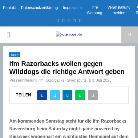
Ihre
Veranstaltung
Kontakt
Datenschutzerklärung
Impressum
Werbung
melden
R
Facebook
Twitter
Instagram
Email
Rss
PRIMARY
MENU
Sport
ifm Razorbacks wollen gegen
Wilddogs die richtige Antwort geben
Pressemitteilung ifm Razorbacks Ravensburg
3. Juli 2026
TEILEN
Am kommenden Samstag steht für die ifm Razorbacks
Ravensburg beim Saturday night game powered by
Kiesweek wagenhart ein wichtigstes Heimspiel auf dem