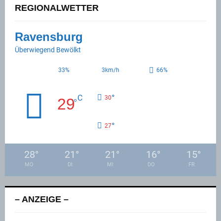
REGIONALWETTER
Ravensburg
Überwiegend Bewölkt
33%
3km/h
66%
°
C
30
29
°
°
27
28
°
21
°
21
°
16
°
15
°
MO
DI
MI
DO
FR
– ANZEIGE –