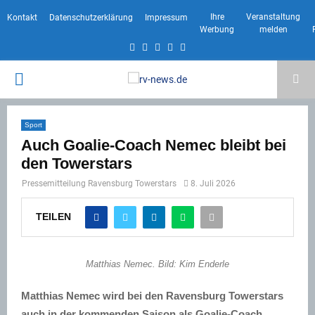
Ihre
Veranstaltung
Kontakt
Datenschutzerklärung
Impressum
Werbung
melden
Facebook
Twitter
Instagram
Email
Rss
PRIMARY
MENU
Sport
Auch Goalie-Coach Nemec bleibt bei
den Towerstars
Pressemitteilung Ravensburg Towerstars
8. Juli 2026
TEILEN
Matthias Nemec. Bild: Kim Enderle
Matthias Nemec wird bei den Ravensburg Towerstars
auch in der kommenden Saison als Goalie-Coach