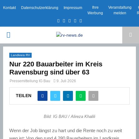
Ihre
Veranstaltung
Kontakt
Datenschutzerklärung
Impressum
Werbung
melden
R
Facebook
Twitter
Instagram
Email
Rss
PRIMARY
MENU
Landkreis RV
Nur 220 Bauarbeiter im Kreis
Ravensburg sind über 63
Pressemitteilung IG Bau
9. Juli 2026
TEILEN
Bild: IG BAU / Alireza Khalili
Wenn der Job längst zu hart und die Rente noch zu weit
weg ist: Von den rund 4.280 Bauarbeitern im Landkreis