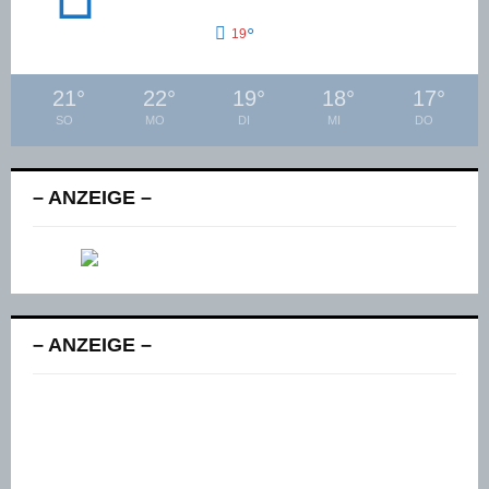
°
19
21
°
22
°
19
°
18
°
17
°
SO
MO
DI
MI
DO
– ANZEIGE –
– ANZEIGE –