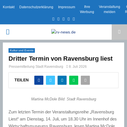
Ihre
Veranstaltung
Kontakt
Datenschutzerklärung
Impressum
Werbung
melden
R
Facebook
Twitter
Instagram
Email
Rss
PRIMARY
MENU
Kultur und Events
Dritter Termin von Ravensburg liest
Pressemitteilung Stadt Ravensburg
8. Juli 2026
TEILEN
Martina McDole Bild: Stadt Ravensburg
Zum letzten Termin der Veranstaltungsreihe „Ravensburg
Liest“ am Dienstag, 14. Juli, um 18.30 Uhr im Innenhof des
Wirtschaftsmuseums Ravensburg, lesen Martina McDole