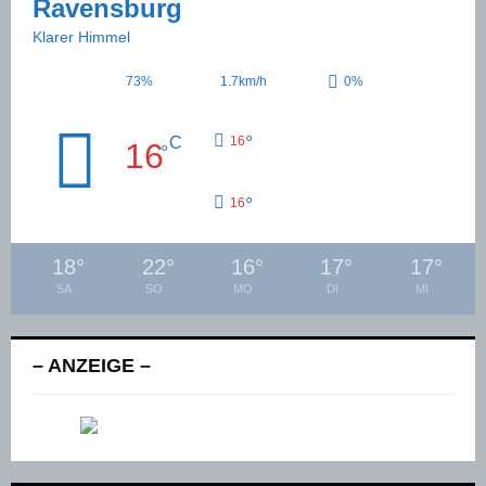
Ravensburg
Klarer Himmel
73%
1.7km/h
0%
°
C
16
16
°
°
16
18
°
22
°
16
°
17
°
17
°
SA
SO
MO
DI
MI
– ANZEIGE –