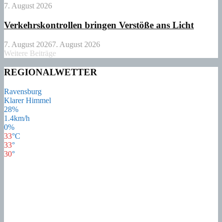
7. August 2026
Verkehrskontrollen bringen Verstöße ans Licht
7. August 2026
7. August 2026
Weitere Beiträge
REGIONALWETTER
Ravensburg
Klarer Himmel
28%
1.4km/h
0%
33
°
C
33
°
30
°
32
°
Sa
22
°
So
23
°
Mo
17
°