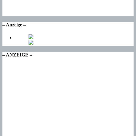
Di
20
°
Mi
– Anzeige –
– ANZEIGE –