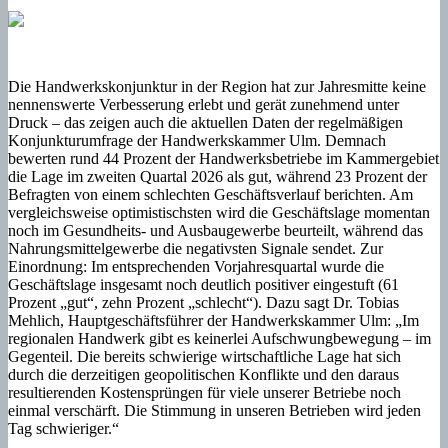
Die Handwerkskonjunktur in der Region hat zur Jahresmitte keine
nennenswerte Verbesserung erlebt und gerät zunehmend unter
Druck – das zeigen auch die aktuellen Daten der regelmäßigen
Konjunkturumfrage der Handwerkskammer Ulm. Demnach
bewerten rund 44 Prozent der Handwerksbetriebe im Kammergebiet
die Lage im zweiten Quartal 2026 als gut, während 23 Prozent der
Befragten von einem schlechten Geschäftsverlauf berichten. Am
vergleichsweise optimistischsten wird die Geschäftslage momentan
noch im Gesundheits- und Ausbaugewerbe beurteilt, während das
Nahrungsmittelgewerbe die negativsten Signale sendet. Zur
Einordnung: Im entsprechenden Vorjahresquartal wurde die
Geschäftslage insgesamt noch deutlich positiver eingestuft (61
Prozent „gut“, zehn Prozent „schlecht“). Dazu sagt Dr. Tobias
Mehlich, Hauptgeschäftsführer der Handwerkskammer Ulm: „Im
regionalen Handwerk gibt es keinerlei Aufschwungbewegung – im
Gegenteil. Die bereits schwierige wirtschaftliche Lage hat sich
durch die derzeitigen geopolitischen Konflikte und den daraus
resultierenden Kostensprüngen für viele unserer Betriebe noch
einmal verschärft. Die Stimmung in unseren Betrieben wird jeden
Tag schwieriger.“