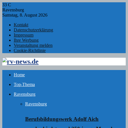
33
C
Ravensburg
Samstag, 8. August 2026
Kontakt
Datenschutzerklärung
Impressum
Ihre Werbung
Veranstaltung melden
Cookie-Richtlinie
Facebook
Twitter
Instagram
Email
Rss
Home
Top-Thema
Ravensburg
Ravensburg
Berufsbildungswerk Adolf Aich