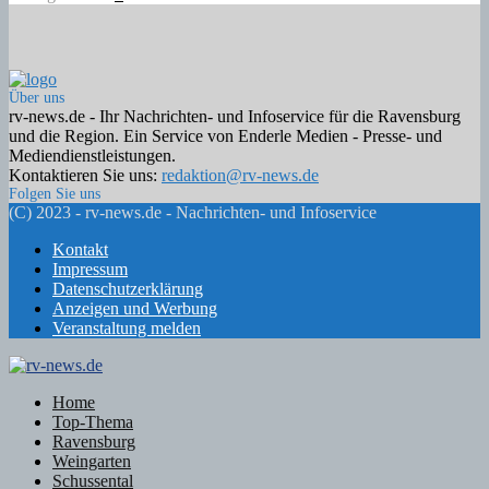
Über uns
rv-news.de - Ihr Nachrichten- und Infoservice für die Ravensburg
und die Region. Ein Service von Enderle Medien - Presse- und
Mediendienstleistungen.
Kontaktieren Sie uns:
redaktion@rv-news.de
Folgen Sie uns
Facebook
Twitter
Instagram
Email
Rss
(C) 2023 - rv-news.de - Nachrichten- und Infoservice
Kontakt
Impressum
Datenschutzerklärung
Anzeigen und Werbung
Veranstaltung melden
Facebook
Twitter
Instagram
Email
Rss
Home
Top-Thema
Ravensburg
Weingarten
Schussental