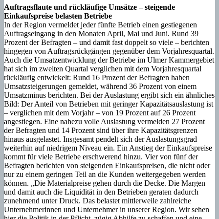
Auftragsflaute und rückläufige Umsätze – steigende
Einkaufspreise belasten Betriebe
In der Region vermeldet jeder fünfte Betrieb einen gestiegenen
Auftragseingang in den Monaten April, Mai und Juni. Rund 39
Prozent der Befragten – und damit fast doppelt so viele – berichten
hingegen von Auftragsrückgängen gegenüber dem Vorjahresquartal.
Auch die Umsatzentwicklung der Betriebe im Ulmer Kammergebiet
hat sich im zweiten Quartal verglichen mit dem Vorjahresquartal
rückläufig entwickelt: Rund 16 Prozent der Befragten haben
Umsatzsteigerungen gemeldet, während 36 Prozent von einem
Umsatzminus berichten. Bei der Auslastung ergibt sich ein ähnliches
Bild: Der Anteil von Betrieben mit geringer Kapazitätsauslastung ist
– verglichen mit dem Vorjahr – von 19 Prozent auf 26 Prozent
angestiegen. Eine nahezu volle Auslastung vermelden 27 Prozent
der Befragten und 14 Prozent sind über ihre Kapazitätsgrenzen
hinaus ausgelastet. Insgesamt pendelt sich der Auslastungsgrad
weiterhin auf niedrigem Niveau ein. Ein Anstieg der Einkaufspreise
kommt für viele Betriebe erschwerend hinzu. Vier von fünf der
Befragten berichten von steigenden Einkaufspreisen, die nicht oder
nur zu einem geringen Teil an die Kunden weitergegeben werden
können. „Die Materialpreise gehen durch die Decke. Die Margen
und damit auch die Liquidität in den Betrieben geraten dadurch
zunehmend unter Druck. Das belastet mittlerweile zahlreiche
Unternehmerinnen und Unternehmer in unserer Region. Wir sehen
hier die Politik in der Pflicht, zügig Abhilfe zu schaffen und eine