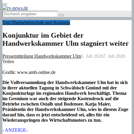
Primary
Menu
Search
Search
for:
Top-Thema
Wirtschaft und Business
Konjunktur im Gebiet der
Handwerkskammer Ulm stagniert weiter
Pressemitteilung Handwerkskammer Ulm
1. Juli 2026
7. Juli 2026
Teilen
Grafik: www.amh-online.de
Die Vollversammlung der Handwerkskammer Ulm hat in sich
in ihrer aktuellen Tagung in Schwäbisch Gmünd mit der
Konjunkturlage im regionalen Handwerk beschäftigt. Thema
im Gremium war auch der steigende Kostendruck auf die
Betriebe zwischen Ostalb und Bodensee. Katja Maier,
Präsidentin der Handwerkskammer Ulm, wies in diesem Zuge
darauf hin, dass es jetzt entscheidend sei, alles für ein
Wiederanspringen des Wirtschaftsmotors zu tun.
- ANZEIGE-