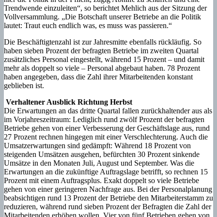
Trendwende einzuleiten“, so berichtet Mehlich aus der Sitzung der
Vollversammlung. „Die Botschaft unserer Betriebe an die Politik
lautet: Traut euch endlich was, es muss was passieren.“
Die Beschäftigtenzahl ist zur Jahresmitte ebenfalls rückläufig. So
haben sieben Prozent der befragten Betriebe im zweiten Quartal
zusätzliches Personal eingestellt, während 15 Prozent – und damit
mehr als doppelt so viele – Personal abgebaut haben. 78 Prozent
haben angegeben, dass die Zahl ihrer Mitarbeitenden konstant
geblieben ist.
Verhaltener Ausblick Richtung Herbst
Die Erwartungen an das dritte Quartal fallen zurückhaltender aus als
im Vorjahreszeitraum: Lediglich rund zwölf Prozent der befragten
Betriebe gehen von einer Verbesserung der Geschäftslage aus, rund
27 Prozent rechnen hingegen mit einer Verschlechterung. Auch die
Umsatzerwartungen sind gedämpft: Während 18 Prozent von
steigenden Umsätzen ausgehen, befürchten 30 Prozent sinkende
Umsätze in den Monaten Juli, August und September. Was die
Erwartungen an die zukünftige Auftragslage betrifft, so rechnen 15
Prozent mit einem Auftragsplus. Exakt doppelt so viele Betriebe
gehen von einer geringeren Nachfrage aus. Bei der Personalplanung
beabsichtigen rund 13 Prozent der Betriebe den Mitarbeiterstamm zu
reduzieren, während rund sieben Prozent der Befragten die Zahl der
Mitarbeitenden erhöhen wollen. Vier von fünf Betrieben gehen von