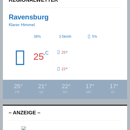
REGIONALWETTER
Ravensburg
Klarer Himmel
38%
3.5km/h
5%
°
C
25
25
°
°
22
25
°
21
°
22
°
17
°
17
°
FR
SA
SO
MO
DI
– ANZEIGE –