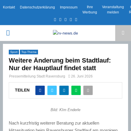
Ihre
Veranstaltung
Kontakt
Datenschutzerklärung
Impressum
Werbung
melden
R
Facebook
Twitter
Instagram
Email
Rss
PRIMARY
MENU
Sport
Top-Thema
Weitere Änderung beim Stadtlauf:
Nur der Hauptlauf findet statt
Pressemitteilung Stadt Ravensburg
26. Juni 2026
TEILEN
Bild: KIm Enderle
Nach kurzfristig weiterer Beratung zur aktuellen
Hitzesituation beim Ravensburger Stadtlauf am morgigen