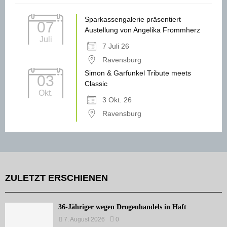
Sparkassengalerie präsentiert
07
Austellung von Angelika Frommherz
Juli
7 Juli 26
Ravensburg
Simon & Garfunkel Tribute meets
03
Classic
Okt.
3 Okt. 26
Ravensburg
ZULETZT ERSCHIENEN
36-Jähriger wegen Drogenhandels in Haft
7. August 2026
0