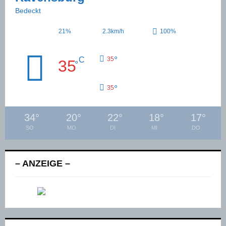
Bedeckt
21%
2.3km/h
100%
°
C
35
35
°
°
35
34
°
20
°
22
°
18
°
17
°
SO
MO
DI
MI
DO
– ANZEIGE –