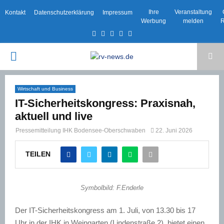
Ihre
Veranstaltung
Kontakt
Datenschutzerklärung
Impressum
Werbung
melden
R
Facebook
Twitter
Instagram
Email
Rss
PRIMARY
MENU
Wirtschaft und Business
IT-Sicherheitskongress: Praxisnah,
aktuell und live
Pressemitteilung IHK Bodensee-Oberschwaben
22. Juni 2026
TEILEN
Symbolbild: F.Enderle
Der IT-Sicherheitskongress am 1. Juli, von 13.30 bis 17
Uhr in der IHK in Weingarten (Lindenstraße 2), bietet einen