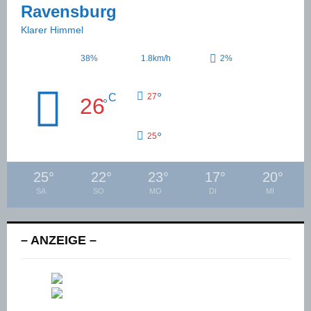
Ravensburg
Klarer Himmel
38%
1.8km/h
2%
°
C
27
26
°
°
25
25
°
22
°
23
°
17
°
20
°
SA
SO
MO
DI
MI
– ANZEIGE –