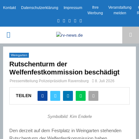
Ihre
Veranstaltung
Kontakt
Datenschutzerklärung
Impressum
Werbung
melden
R
Facebook
Twitter
Instagram
Email
Rss
PRIMARY
MENU
Weingarten
Rutschenturm der
Welfenfestkommission beschädigt
Pressemitteilung Polizeipräsidium Ravensburg
8. Juli 2026
TEILEN
Symbolbild: Kim Enderle
Den derzeit auf dem Festplatz in Weingarten stehenden
Rutschenturm der Welfenfestkommission haben