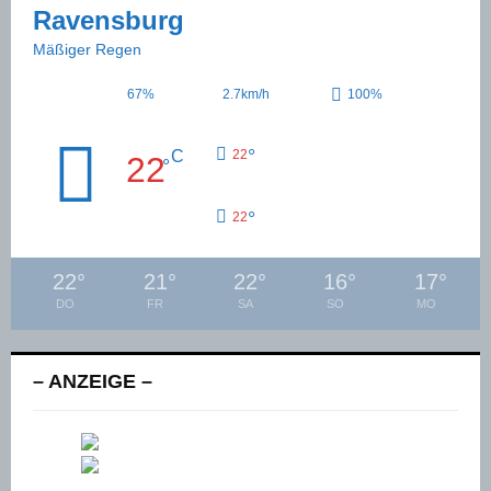
Ravensburg
Mäßiger Regen
67%
2.7km/h
100%
°
C
22
22
°
°
22
22
°
21
°
22
°
16
°
17
°
DO
FR
SA
SO
MO
– ANZEIGE –