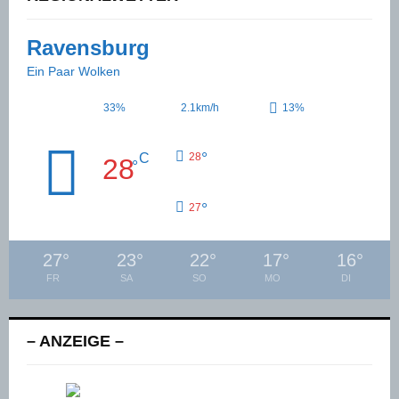
Ravensburg
Ein Paar Wolken
33%
2.1km/h
13%
°
C
28
28
°
°
27
27
°
23
°
22
°
17
°
16
°
FR
SA
SO
MO
DI
– ANZEIGE –