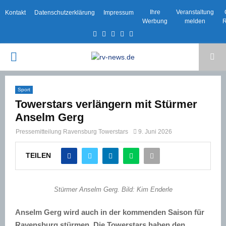
Ihre
Veranstaltung
Kontakt
Datenschutzerklärung
Impressum
Werbung
melden
R
Facebook
Twitter
Instagram
Email
Rss
PRIMARY
MENU
Sport
Towerstars verlängern mit Stürmer
Anselm Gerg
Pressemitteilung Ravensburg Towerstars
9. Juni 2026
TEILEN
Stürmer Anselm Gerg. Bild: Kim Enderle
Anselm Gerg wird auch in der kommenden Saison für
Ravensburg stürmen. Die Towerstars haben den