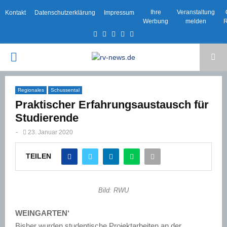
Ihre
Veranstaltung
Kontakt
Datenschutzerklärung
Impressum
Werbung
melden
R
Facebook
Twitter
Instagram
Email
Rss
PRIMARY
MENU
Regionales
Schussental
Praktischer Erfahrungsaustausch für
Studierende
-
23. Januar 2020
TEILEN
Bild: RWU
WEINGARTEN‘
Bisher wurden studentische Projektarbeiten an der