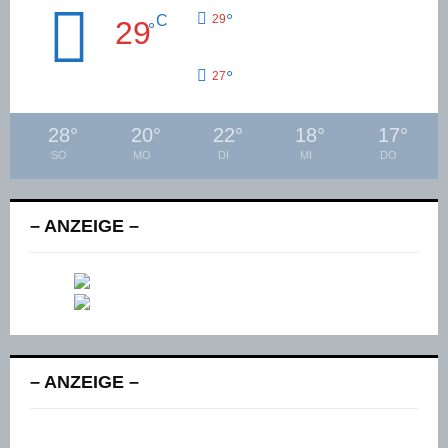
°
C
29
29
°
°
27
28
°
20
°
22
°
18
°
17
°
SO
MO
DI
MI
DO
– ANZEIGE –
– ANZEIGE –