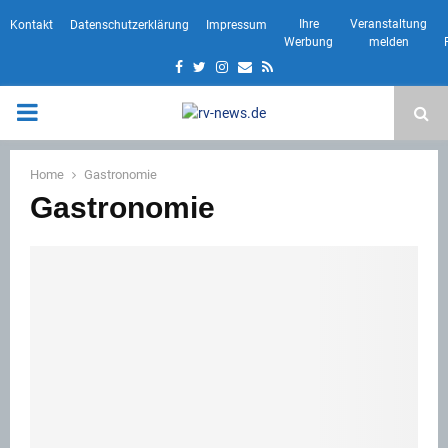
Ihre
Veranstaltung
Kontakt
Datenschutzerklärung
Impressum
Werbung
melden
Facebook
Twitter
Instagram
Email
Rss
PRIMARY
MENU
Home
Gastronomie
Gastronomie