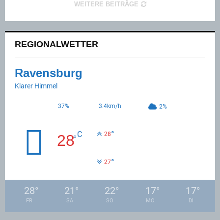
WEITERE BEITRÄGE
REGIONALWETTER
Ravensburg
Klarer Himmel
37%
3.4km/h
2%
°
C
28
28
°
°
27
28
°
21
°
22
°
17
°
17
°
FR
SA
SO
MO
DI