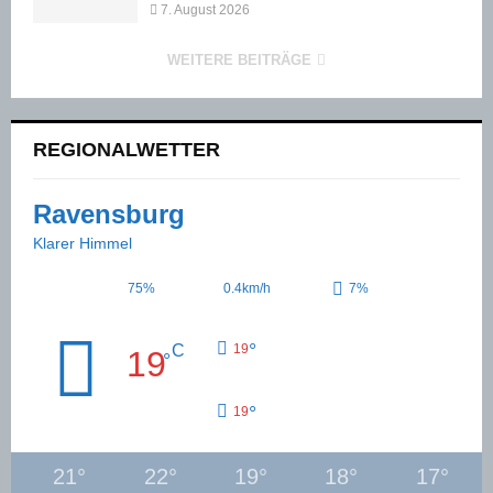
7. August 2026
WEITERE BEITRÄGE
REGIONALWETTER
Ravensburg
Klarer Himmel
75%
0.4km/h
7%
°
C
19
19
°
°
19
21
°
22
°
19
°
18
°
17
°