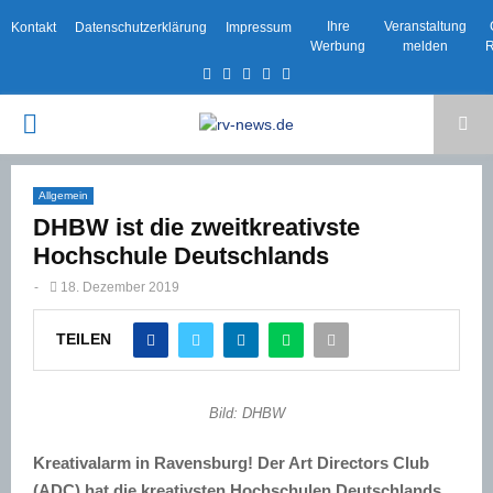
Ihre
Veranstaltung
Kontakt
Datenschutzerklärung
Impressum
Werbung
melden
R
Facebook
Twitter
Instagram
Email
Rss
PRIMARY
MENU
Allgemein
DHBW ist die zweitkreativste
Hochschule Deutschlands
-
18. Dezember 2019
TEILEN
Bild: DHBW
Kreativalarm in Ravensburg! Der Art Directors Club
(ADC) hat die kreativsten Hochschulen Deutschlands