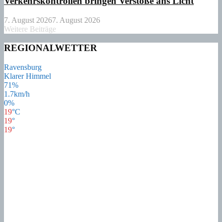
Verkehrskontrollen bringen Verstöße ans Licht
7. August 2026
7. August 2026
Weitere Beiträge
REGIONALWETTER
Ravensburg
Klarer Himmel
71%
1.7km/h
0%
19
°
C
19
°
19
°
18
°
Sa
22
°
So
16
°
Mo
17
°
Di
19
°
Mi