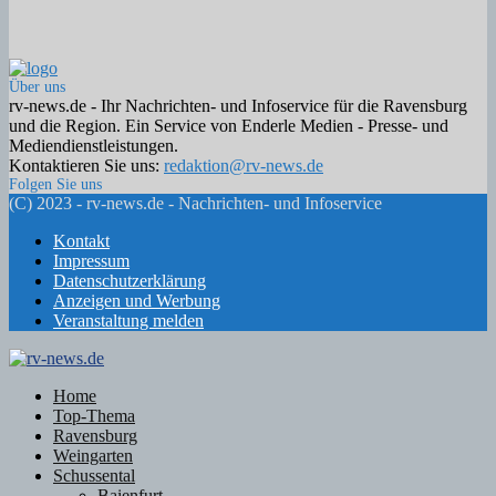
Über uns
rv-news.de - Ihr Nachrichten- und Infoservice für die Ravensburg
und die Region. Ein Service von Enderle Medien - Presse- und
Mediendienstleistungen.
Kontaktieren Sie uns:
redaktion@rv-news.de
Folgen Sie uns
Facebook
Twitter
Instagram
Email
Rss
(C) 2023 - rv-news.de - Nachrichten- und Infoservice
Kontakt
Impressum
Datenschutzerklärung
Anzeigen und Werbung
Veranstaltung melden
Facebook
Twitter
Instagram
Email
Rss
Home
Top-Thema
Ravensburg
Weingarten
Schussental
Baienfurt