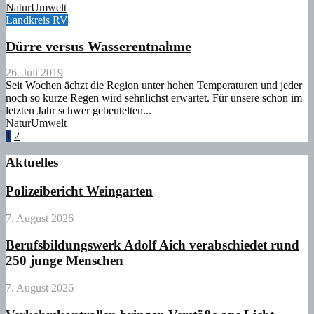
Natur
Umwelt
Landkreis RV
Dürre versus Wasserentnahme
26. Juli 2019
Seit Wochen ächzt die Region unter hohen Temperaturen und jeder
noch so kurze Regen wird sehnlichst erwartet. Für unsere schon im
letzten Jahr schwer gebeutelten...
Natur
Umwelt
Seitennummerierung
1
2
der
Aktuelles
Beiträge
Polizeibericht Weingarten
7. August 2026
Berufsbildungswerk Adolf Aich verabschiedet rund
250 junge Menschen
7. August 2026