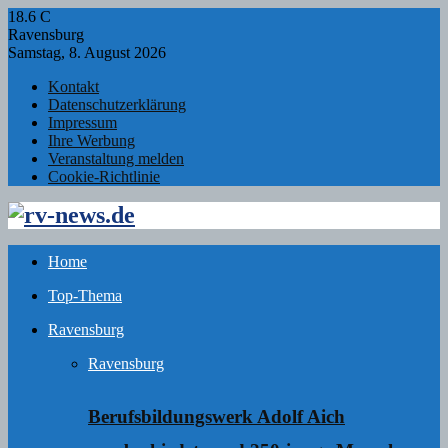
18.6
C
Ravensburg
Samstag, 8. August 2026
Kontakt
Datenschutzerklärung
Impressum
Ihre Werbung
Veranstaltung melden
Cookie-Richtlinie
Facebook
Twitter
Instagram
Email
Rss
Home
Top-Thema
Ravensburg
Ravensburg
Berufsbildungswerk Adolf Aich