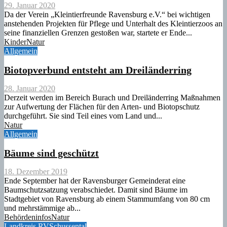
29. Januar 2020
Da der Verein „Kleintierfreunde Ravensburg e.V.“ bei wichtigen
anstehenden Projekten für Pflege und Unterhalt des Kleintierzoos an
seine finanziellen Grenzen gestoßen war, startete er Ende...
Kinder
Natur
Allgemein
Biotopverbund entsteht am Dreiländerring
28. Januar 2020
Derzeit werden im Bereich Burach und Dreiländerring Maßnahmen
zur Aufwertung der Flächen für den Arten- und Biotopschutz
durchgeführt. Sie sind Teil eines vom Land und...
Natur
Allgemein
Bäume sind geschützt
18. Dezember 2019
Ende September hat der Ravensburger Gemeinderat eine
Baumschutzsatzung verabschiedet. Damit sind Bäume im
Stadtgebiet von Ravensburg ab einem Stammumfang von 80 cm
und mehrstämmige ab...
Behördeninfos
Natur
Landkreis RV
Schussental