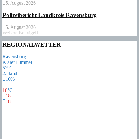
5. August 2026
Polizeibericht Landkreis Ravensburg
5. August 2026
Weitere Beiträge
REGIONALWETTER
Ravensburg
Klarer Himmel
53%
2.5km/h
10%
18
°
C
18
°
18
°
17
°
Fr
21
°
Sa
17
°
So