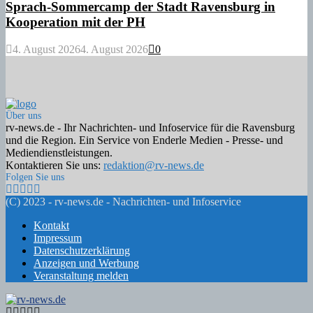
Sprach-Sommercamp der Stadt Ravensburg in
Kooperation mit der PH
4. August 2026
4. August 2026
0
Über uns
rv-news.de - Ihr Nachrichten- und Infoservice für die Ravensburg
und die Region. Ein Service von Enderle Medien - Presse- und
Mediendienstleistungen.
Kontaktieren Sie uns:
redaktion@rv-news.de
Folgen Sie uns
Facebook
Twitter
Instagram
Email
Rss
(C) 2023 - rv-news.de - Nachrichten- und Infoservice
Kontakt
Impressum
Datenschutzerklärung
Anzeigen und Werbung
Veranstaltung melden
Facebook
Twitter
Instagram
Email
Rss