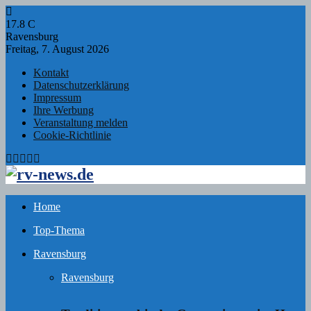
17.8
C
Ravensburg
Freitag, 7. August 2026
Kontakt
Datenschutzerklärung
Impressum
Ihre Werbung
Veranstaltung melden
Cookie-Richtlinie
Facebook
Twitter
Instagram
Email
Rss
Home
Top-Thema
Ravensburg
Ravensburg