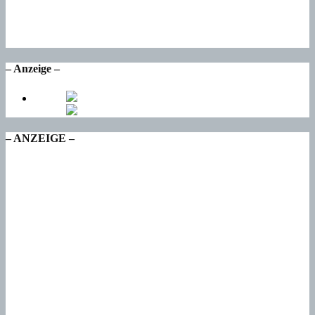
17
°
Mo
17
°
Di
– Anzeige –
– ANZEIGE –