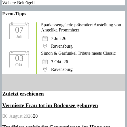
Weitere Beiträge
Event-Tipps
Sparkassengalerie präsentiert Austellung von
07
Angelika Frommherz
Juli
7 Juli 26
Ravensburg
Simon & Garfunkel Tribute meets Classic
03
3 Okt. 26
Okt.
Ravensburg
Zuletzt erschienen
Vermisste Frau tot im Bodensee geborgen
6. August 2026
0