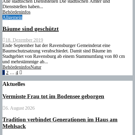
Alle städtischen Dienststellen Die städtischen Ämter und
Dienststellen haben...
Behördeninfos
Allgemein
Bäume sind geschützt
18. Dezember 2019
Ende September hat der Ravensburger Gemeinderat eine
Baumschutzsatzung verabschiedet. Damit sind Bäume im
Stadtgebiet von Ravensburg ab einem Stammumfang von 80 cm
und mehrstämmige ab...
Behördeninfos
Natur
Seitennummerierung
1
2
…
4
der
Aktuelles
Beiträge
Vermisste Frau tot im Bodensee geborgen
6. August 2026
Tradition verbindet Generationen im Haus am
Mehlsack