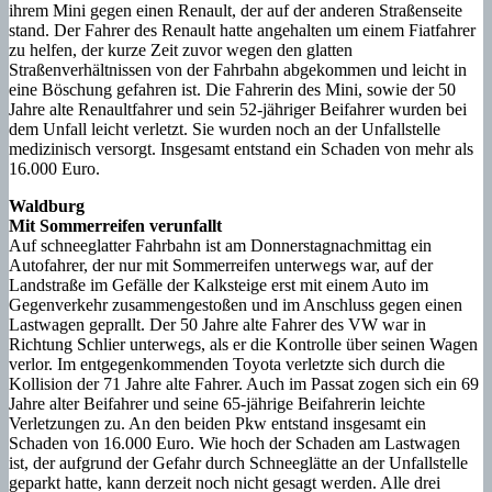
ihrem Mini gegen einen Renault, der auf der anderen Straßenseite
stand. Der Fahrer des Renault hatte angehalten um einem Fiatfahrer
zu helfen, der kurze Zeit zuvor wegen den glatten
Straßenverhältnissen von der Fahrbahn abgekommen und leicht in
eine Böschung gefahren ist. Die Fahrerin des Mini, sowie der 50
Jahre alte Renaultfahrer und sein 52-jähriger Beifahrer wurden bei
dem Unfall leicht verletzt. Sie wurden noch an der Unfallstelle
medizinisch versorgt. Insgesamt entstand ein Schaden von mehr als
16.000 Euro.
Waldburg
Mit Sommerreifen verunfallt
Auf schneeglatter Fahrbahn ist am Donnerstagnachmittag ein
Autofahrer, der nur mit Sommerreifen unterwegs war, auf der
Landstraße im Gefälle der Kalksteige erst mit einem Auto im
Gegenverkehr zusammengestoßen und im Anschluss gegen einen
Lastwagen geprallt. Der 50 Jahre alte Fahrer des VW war in
Richtung Schlier unterwegs, als er die Kontrolle über seinen Wagen
verlor. Im entgegenkommenden Toyota verletzte sich durch die
Kollision der 71 Jahre alte Fahrer. Auch im Passat zogen sich ein 69
Jahre alter Beifahrer und seine 65-jährige Beifahrerin leichte
Verletzungen zu. An den beiden Pkw entstand insgesamt ein
Schaden von 16.000 Euro. Wie hoch der Schaden am Lastwagen
ist, der aufgrund der Gefahr durch Schneeglätte an der Unfallstelle
geparkt hatte, kann derzeit noch nicht gesagt werden. Alle drei