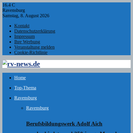
16.4
C
Ravensburg
Samstag, 8. August 2026
Kontakt
Datenschutzerklärung
Impressum
Ihre Werbung
Veranstaltung melden
Cookie-Richtlinie
Facebook
Twitter
Instagram
Email
Rss
Home
Top-Thema
Ravensburg
Ravensburg
Berufsbildungswerk Adolf Aich