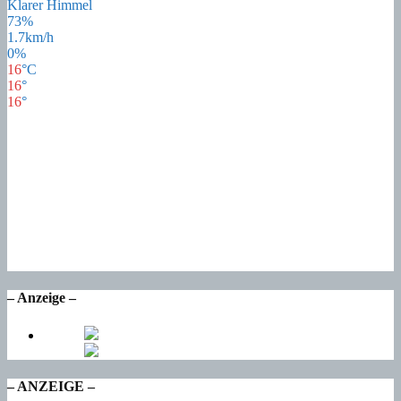
Klarer Himmel
73%
1.7km/h
0%
16
°
C
16
°
16
°
18
°
Sa
22
°
So
16
°
Mo
17
°
Di
17
°
Mi
– Anzeige –
– ANZEIGE –