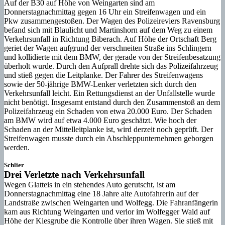
Auf der B30 auf Höhe von Weingarten sind am
Donnerstagnachmittag gegen 16 Uhr ein Streifenwagen und ein
Pkw zusammengestoßen. Der Wagen des Polizeireviers Ravensburg
befand sich mit Blaulicht und Martinshorn auf dem Weg zu einem
Verkehrsunfall in Richtung Biberach. Auf Höhe der Ortschaft Berg
geriet der Wagen aufgrund der verschneiten Straße ins Schlingern
und kollidierte mit dem BMW, der gerade von der Streifenbesatzung
überholt wurde. Durch den Aufprall drehte sich das Polizeifahrzeug
und stieß gegen die Leitplanke. Der Fahrer des Streifenwagens
sowie der 50-jährige BMW-Lenker verletzten sich durch den
Verkehrsunfall leicht. Ein Rettungsdienst an der Unfallstelle wurde
nicht benötigt. Insgesamt entstand durch den Zusammenstoß an dem
Polizeifahrzeug ein Schaden von etwa 20.000 Euro. Der Schaden
am BMW wird auf etwa 4.000 Euro geschätzt. Wie hoch der
Schaden an der Mittelleitplanke ist, wird derzeit noch geprüft. Der
Streifenwagen musste durch ein Abschleppunternehmen geborgen
werden.
Schlier
Drei Verletzte nach Verkehrsunfall
Wegen Glatteis in ein stehendes Auto gerutscht, ist am
Donnerstagnachmittag eine 18 Jahre alte Autofahrerin auf der
Landstraße zwischen Weingarten und Wolfegg. Die Fahranfängerin
kam aus Richtung Weingarten und verlor im Wolfegger Wald auf
Höhe der Kiesgrube die Kontrolle über ihren Wagen. Sie stieß mit