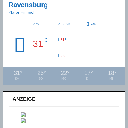
Ravensburg
Klarer Himmel
27%
2.1km/h
4%
°
C
31
31
°
°
28
31
°
25
°
22
°
17
°
18
°
SA
SO
MO
DI
MI
– ANZEIGE –