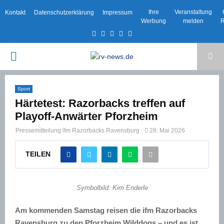
Ihre
Veranstaltung
Kontakt
Datenschutzerklärung
Impressum
Werbung
melden
R
Facebook
Twitter
Instagram
Email
Rss
PRIMARY
MENU
Sport
Härtetest: Razorbacks treffen auf
Playoff-Anwärter Pforzheim
Pressemitteilung ifm Razorbacks Ravensburg
28. Mai 2026
TEILEN
Symbolbild: Kim Enderle
Am kommenden Samstag reisen die ifm Razorbacks
Ravensburg zu den Pforzheim Wilddogs – und es ist