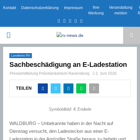
Ihre
Veranstaltung
Kontakt
Datenschutzerklärung
Impressum
Werbung
melden
R
Facebook
Twitter
Instagram
Email
Rss
PRIMARY
MENU
Landkreis RV
Sachbeschädigung an E-Ladestation
Pressemitteilung Polizeipräsiidum Ravensburg
2. Juni 2026
TEILEN
Symboldbild: K.Enderle
WALDBURG – Unbekannte haben in der Nacht auf
Dienstag versucht, den Ladestecker aus einer E-
Ladestation in der Amtzeller Straße heraus zu hebeln und