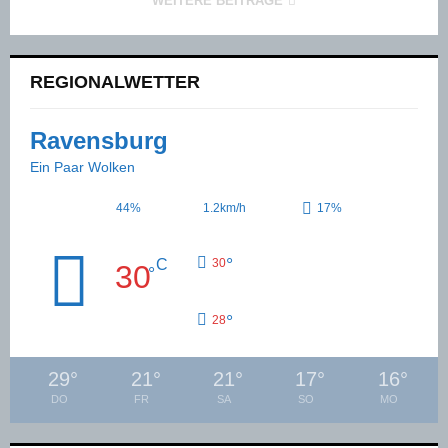
WEITERE BEITRÄGE
REGIONALWETTER
Ravensburg
Ein Paar Wolken
44%
1.2km/h
17%
°
C
30
30
°
°
28
29
°
21
°
21
°
17
°
16
°
DO
FR
SA
SO
MO