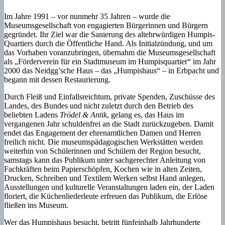
Im Jahre 1991 – vor nunmehr 35 Jahren – wurde die
Museumsgesellschaft von engagierten Bürgerinnen und Bürgern
gegründet. Ihr Ziel war die Sanierung des altehrwürdigen Humpis-
Quartiers durch die Öffentliche Hand. Als Initialzündung, und um
das Vorhaben voranzubringen, übernahm die Museumsgesellschaft
als „Förderverein für ein Stadtmuseum im Humpisquartier“ im Jahr
2000 das Neidgg’sche Haus – das „Humpishaus“ – in Erbpacht und
begann mit dessen Restaurierung.
Durch Fleiß und Einfallsreichtum, private Spenden, Zuschüsse des
Landes, des Bundes und nicht zuletzt durch den Betrieb des
beliebten Ladens
Trödel & Antik
, gelang es, das Haus im
vergangenen Jahr schuldenfrei an die Stadt zurückzugeben. Damit
endet das Engagement der ehrenamtlichen Damen und Herren
freilich nicht. Die museumspädagogischen Werkstätten werden
weiterhin von Schülerinnen und Schülern der Region besucht,
samstags kann das Publikum unter sachgerechter Anleitung von
Fachkräften beim Papierschöpfen, Kochen wie in alten Zeiten,
Drucken, Schreiben und Textilem Werken selbst Hand anlegen,
Ausstellungen und kulturelle Veranstaltungen laden ein, der Laden
floriert, die Küchenliederleute erfreuen das Publikum, die Erlöse
fließen ins Museum.
Wer das Humpishaus besucht, betritt fünfeinhalb Jahrhunderte