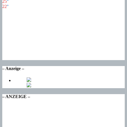
25
°
22
°
25
°
Fr
21
°
Sa
22
°
So
17
°
Mo
17
°
Di
– Anzeige –
– ANZEIGE –