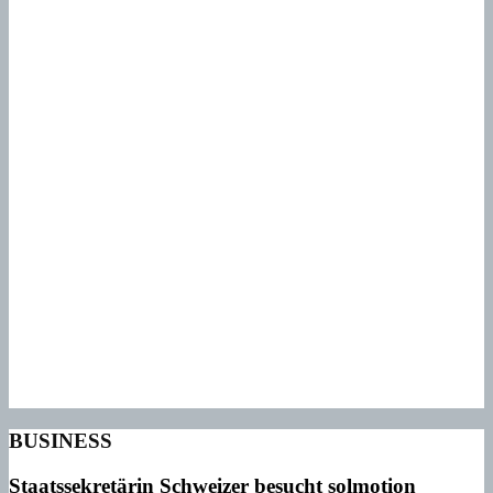
BUSINESS
Staatssekretärin Schweizer besucht solmotion