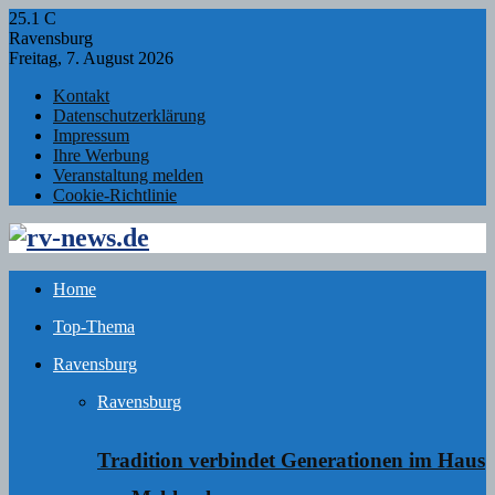
25.1
C
Ravensburg
Freitag, 7. August 2026
Kontakt
Datenschutzerklärung
Impressum
Ihre Werbung
Veranstaltung melden
Cookie-Richtlinie
Facebook
Twitter
Instagram
Email
Rss
Home
Top-Thema
Ravensburg
Ravensburg
Tradition verbindet Generationen im Haus