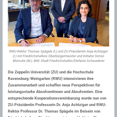
RWU-Rektor Thomas Spägele (l.) und ZU-Präsidentin Anja Achtziger
(r.) mit Friedrichshafens Oberbürgermeister und Initiator Simon
Blümcke (M.). Bild: Stadt Friedrichshafen/Stefanie Schwaderer
Die Zeppelin Universität (ZU) und die Hochschule
Ravensburg-Weingarten (RWU) intensivieren ihre
Zusammenarbeit und schaffen neue Perspektiven für
leistungsstarke Absolventinnen und Absolventen. Eine
entsprechende Kooperationsvereinbarung wurde nun von
ZU-Präsidentin Professorin Dr. Anja Achtziger und RWU-
Rektor Professor Dr. Thomas Spägele im Beisein von