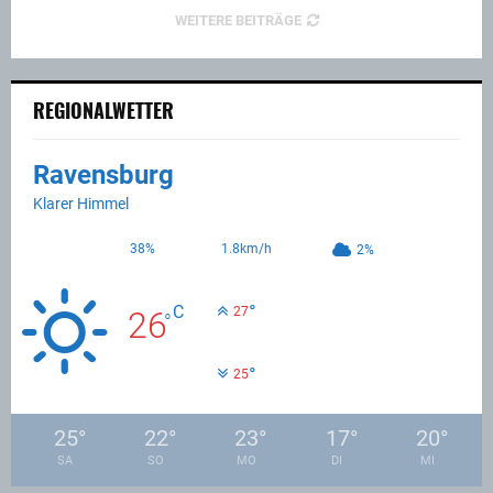
WEITERE BEITRÄGE
REGIONALWETTER
Ravensburg
Klarer Himmel
38%
1.8km/h
2%
°
C
27
26
°
°
25
25
°
22
°
23
°
17
°
20
°
SA
SO
MO
DI
MI