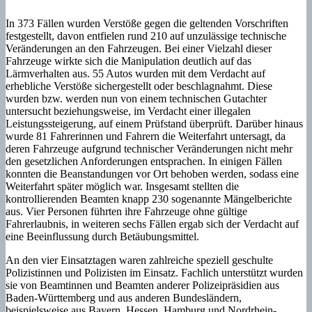
In 373 Fällen wurden Verstöße gegen die geltenden Vorschriften
festgestellt, davon entfielen rund 210 auf unzulässige technische
Veränderungen an den Fahrzeugen. Bei einer Vielzahl dieser
Fahrzeuge wirkte sich die Manipulation deutlich auf das
Lärmverhalten aus. 55 Autos wurden mit dem Verdacht auf
erhebliche Verstöße sichergestellt oder beschlagnahmt. Diese
wurden bzw. werden nun von einem technischen Gutachter
untersucht beziehungsweise, im Verdacht einer illegalen
Leistungssteigerung, auf einem Prüfstand überprüft. Darüber hinaus
wurde 81 Fahrerinnen und Fahrern die Weiterfahrt untersagt, da
deren Fahrzeuge aufgrund technischer Veränderungen nicht mehr
den gesetzlichen Anforderungen entsprachen. In einigen Fällen
konnten die Beanstandungen vor Ort behoben werden, sodass eine
Weiterfahrt später möglich war. Insgesamt stellten die
kontrollierenden Beamten knapp 230 sogenannte Mängelberichte
aus. Vier Personen führten ihre Fahrzeuge ohne gültige
Fahrerlaubnis, in weiteren sechs Fällen ergab sich der Verdacht auf
eine Beeinflussung durch Betäubungsmittel.
An den vier Einsatztagen waren zahlreiche speziell geschulte
Polizistinnen und Polizisten im Einsatz. Fachlich unterstützt wurden
sie von Beamtinnen und Beamten anderer Polizeipräsidien aus
Baden-Württemberg und aus anderen Bundesländern,
beispielsweise aus Bayern, Hessen, Hamburg und Nordrhein-