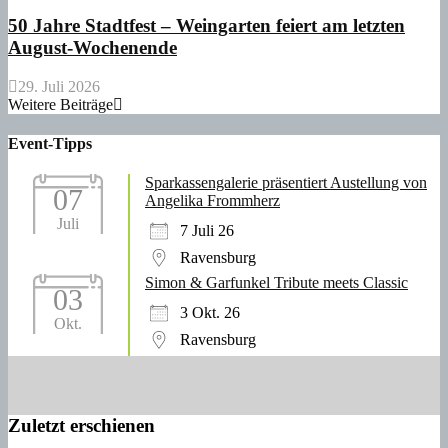
50 Jahre Stadtfest – Weingarten feiert am letzten
August-Wochenende
29. Juli 2026
Weitere Beiträge
Event-Tipps
Sparkassengalerie präsentiert Austellung von
07
Angelika Frommherz
Juli
7 Juli 26
Ravensburg
Simon & Garfunkel Tribute meets Classic
03
3 Okt. 26
Okt.
Ravensburg
Zuletzt erschienen