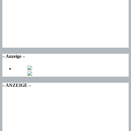
Sa
22
°
So
22
°
Mo
17
°
Di
18
°
Mi
– Anzeige –
– ANZEIGE –