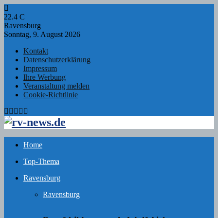
22.4
C
Ravensburg
Sonntag, 9. August 2026
Kontakt
Datenschutzerklärung
Impressum
Ihre Werbung
Veranstaltung melden
Cookie-Richtlinie
Facebook
Twitter
Instagram
Email
Rss
Home
Top-Thema
Ravensburg
Ravensburg