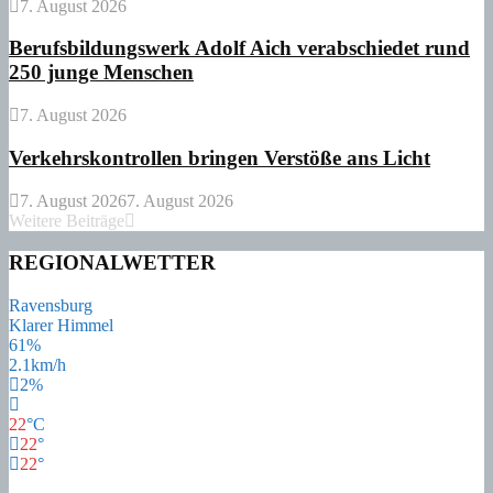
7. August 2026
Berufsbildungswerk Adolf Aich verabschiedet rund
250 junge Menschen
7. August 2026
Verkehrskontrollen bringen Verstöße ans Licht
7. August 2026
7. August 2026
Weitere Beiträge
REGIONALWETTER
Ravensburg
Klarer Himmel
61%
2.1km/h
2%
22
°
C
22
°
22
°
22
°