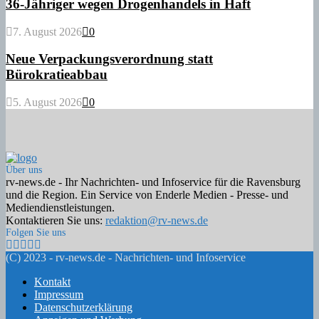
36-Jähriger wegen Drogenhandels in Haft
7. August 2026
0
Neue Verpackungsverordnung statt
Bürokratieabbau
5. August 2026
0
Über uns
rv-news.de - Ihr Nachrichten- und Infoservice für die Ravensburg
und die Region. Ein Service von Enderle Medien - Presse- und
Mediendienstleistungen.
Kontaktieren Sie uns:
redaktion@rv-news.de
Folgen Sie uns
Facebook
Twitter
Instagram
Email
Rss
(C) 2023 - rv-news.de - Nachrichten- und Infoservice
Kontakt
Impressum
Datenschutzerklärung