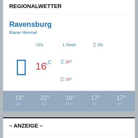
REGIONALWETTER
Ravensburg
Klarer Himmel
73%
1.7km/h
0%
°
C
16
16
°
°
16
18
°
22
°
16
°
17
°
17
°
SA
SO
MO
DI
MI
– ANZEIGE –