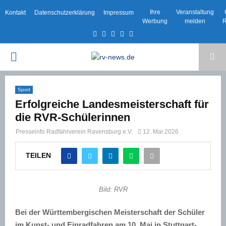
Ihre
Veranstaltung
Kontakt
Datenschutzerklärung
Impressum
Werbung
melden
R
Facebook
Twitter
Instagram
Email
Rss
PRIMARY
MENU
Sport
Erfolgreiche Landesmeisterschaft für
die RVR-Schülerinnen
Presseinfo Radfahrverein Ravensburg e.V.
12. Mai 2026
TEILEN
Bild: RVR
Bei der Württembergischen Meisterschaft der Schüler
im Kunst- und Einradfahren am 10. Mai in Stuttgart-