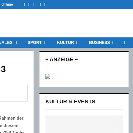
Facebook
Twitter
Instagram
Email
Rss
chtlinie
NALES
SPORT
KULTUR
BUSINESS
– ANZEIGE –
 3
KULTUR & EVENTS
 Rahmen der
in diesem
 Teil 3 gibt