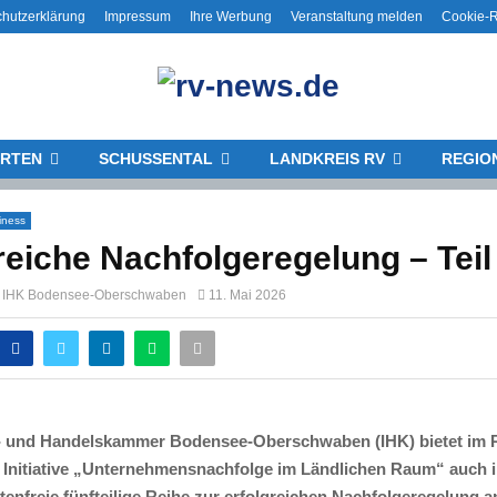
hutzerklärung
Impressum
Ihre Werbung
Veranstaltung melden
Cookie-Ri
RTEN
SCHUSSENTAL
LANDKREIS RV
REGIO
iness
reiche Nachfolgeregelung – Teil
ng IHK Bodensee-Oberschwaben
11. Mai 2026
e- und Handelskammer Bodensee-Oberschwaben (IHK) bietet im
 Initiative „Unternehmensnachfolge im Ländlichen Raum“ auch 
tenfreie fünfteilige Reihe zur erfolgreichen Nachfolgeregelung an.