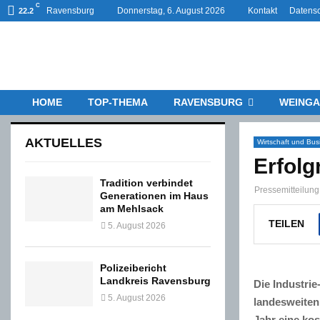
C
Ravensburg
Donnerstag, 6. August 2026
Kontakt
Datensc
22.2
HOME
TOP-THEMA
RAVENSBURG
WEINGA
AKTUELLES
Wirtschaft und Bus
Erfolg
Tradition verbindet
Pressemitteilu
Generationen im Haus
am Mehlsack
TEILEN
5. August 2026
Polizeibericht
Landkreis Ravensburg
Die Industri
5. August 2026
landesweiten
Jahr eine kos