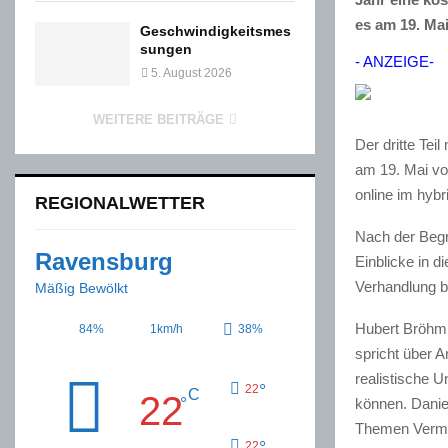
es am 19. Mai
Geschwindigkeitsmes
sungen
- ANZEIGE-
5. August 2026
WEITERE BEITRÄGE
Der dritte Tei
am 19. Mai vo
online im hybr
REGIONALWETTER
Nach der Begr
Ravensburg
Einblicke in 
Verhandlung bi
Mäßig Bewölkt
Hubert Bröhm
84%
1km/h
38%
spricht über 
realistische 
°
22
C
22
°
können. Dani
Themen Vermar
°
22