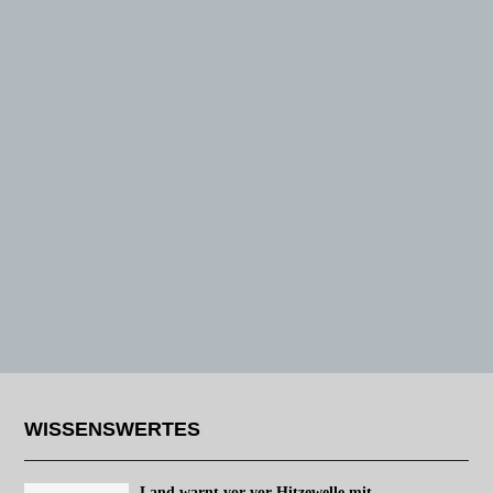
WISSENSWERTES
Land warnt vor vor Hitzewelle mit