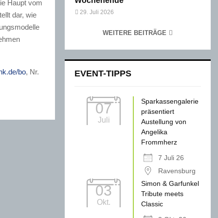
Wochenende
anie Haupt vom
29. Juli 2026
llt dar, wie
erungsmodelle
WEITERE BEITRÄGE
nehmen
hk.de/bo
, Nr.
EVENT-TIPPS
Sparkassengalerie
07
präsentiert
Juli
Austellung von
Angelika
Frommherz
7 Juli 26
Ravensburg
Simon & Garfunkel
03
Tribute meets
Okt.
Classic