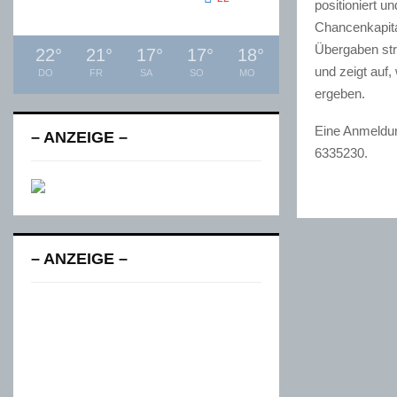
positioniert 
Chancenkapita
Übergaben stru
22
°
21
°
17
°
17
°
18
°
und zeigt auf
DO
FR
SA
SO
MO
ergeben.
Eine Anmeldun
– ANZEIGE –
6335230.
– ANZEIGE –