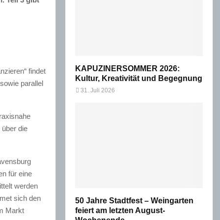
KAPUZINERSOMMER 2026:
nzieren“ findet
Kultur, Kreativität und Begegnung
owie parallel
31. Juli 2026
raxisnahe
 über die
avensburg
n für eine
ttelt werden
met sich den
50 Jahre Stadtfest – Weingarten
m Markt
feiert am letzten August-