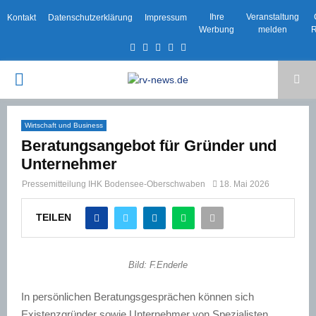
Ihre
Veranstaltung
Kontakt
Datenschutzerklärung
Impressum
Werbung
melden
R
Facebook
Twitter
Instagram
Email
Rss
PRIMARY
MENU
Wirtschaft und Business
Beratungsangebot für Gründer und
Unternehmer
Pressemitteilung IHK Bodensee-Oberschwaben
18. Mai 2026
TEILEN
Bild: F.Enderle
In persönlichen Beratungsgesprächen können sich
Existenzgründer sowie Unternehmer von Spezialisten