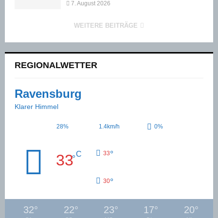
7. August 2026
WEITERE BEITRÄGE
REGIONALWETTER
Ravensburg
Klarer Himmel
28%
1.4km/h
0%
°
C
33
33
°
°
30
32
°
22
°
23
°
17
°
20
°