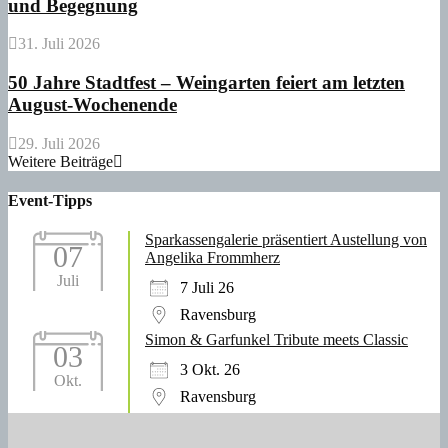
und Begegnung
31. Juli 2026
50 Jahre Stadtfest – Weingarten feiert am letzten
August-Wochenende
29. Juli 2026
Weitere Beiträge
Event-Tipps
Sparkassengalerie präsentiert Austellung von
07
Angelika Frommherz
Juli
7 Juli 26
Ravensburg
Simon & Garfunkel Tribute meets Classic
03
3 Okt. 26
Okt.
Ravensburg