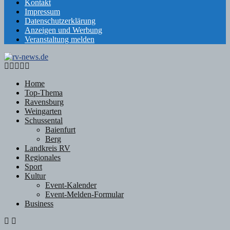
Kontakt
Impressum
Datenschutzerklärung
Anzeigen und Werbung
Veranstaltung melden
Facebook
Twitter
Instagram
Email
Rss
Home
Top-Thema
Ravensburg
Weingarten
Schussental
Baienfurt
Berg
Landkreis RV
Regionales
Sport
Kultur
Event-Kalender
Event-Melden-Formular
Business