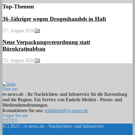
Top-Themen
36-Jähriger wegen Drogenhandels in Haft
7. August 2026
0
Neue Verpackungsverordnung statt
Bürokratieabbau
5. August 2026
0
Über uns
rv-news.de - Ihr Nachrichten- und Infoservice für die Ravensburg
und die Region. Ein Service von Enderle Medien - Presse- und
Mediendienstleistungen.
Kontaktieren Sie uns:
redaktion@rv-news.de
Folgen Sie uns
Facebook
Twitter
Instagram
Email
Rss
(C) 2023 - rv-news.de - Nachrichten- und Infoservice