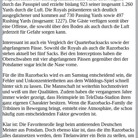
durch das Passspiel und erzielte bislang 923 seiner insgesamt 1.260
Yards durch die Luft. Die Royals präsentieren sich deutlich
ausgeglichener und kommen auf 730 Passing Yards sowie 497
Rushing Yards (insgesamt: 1227). Die Gäste verfügen somit über
eine Offense, die sowohl über den Boden als auch durch die Luft
jederzeit für Gefahr sorgen kann.
Interessant ist auch ein Vergleich der Quarterbacksacks sowie der
abgefangenen Pässe. Sowohl die Royals als auch die Razorbacks
stehen aktuell bei fünf Sacks. Bei den Interceptions haben die
Oberschwaben mit vier abgefangenen Pässen gegenüber drei der
Potsdamer sogar leicht die Nase vorne.
Für die ifm Razorbacks wird es am Samstag entscheidend sein, die
Fehler und Unkonzentriertheiten aus dem Wilddogs-Spiel schnell
hinter sich zu lassen. Die Mannschaft ist weiterhin hochmotiviert
und weiß um ihre Qualitäten. Zudem haben die vergangenen Jahre
immer wieder gezeigt, dass Heimspiele im TeleData-Stadion ihren
ganz eigenen Charakter besitzen. Wenn die Razorbacks-Family die
Tribünen in Bewegung bringt, entsteht eine Atmosphäre, die schon
häufig zum entscheidenden Faktor geworden ist.
Klar ist: Die Favoritenrolle liegt beim amtierenden Deutschen
Meister aus Potsdam. Doch ebenso klar ist, dass die ifm Razorbacks
alles daransetzen werden, dem Titelanwärter ein Bein zu stellen, um