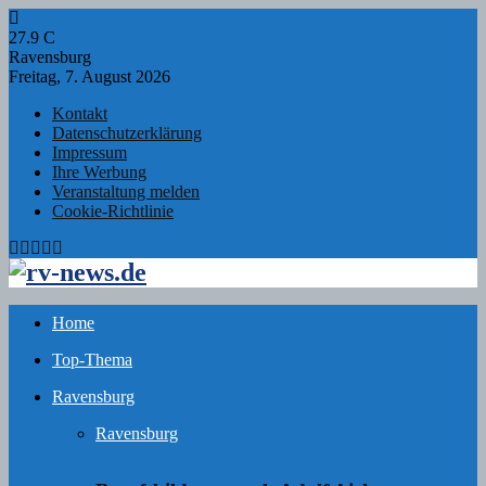
27.9
C
Ravensburg
Freitag, 7. August 2026
Kontakt
Datenschutzerklärung
Impressum
Ihre Werbung
Veranstaltung melden
Cookie-Richtlinie
Facebook
Twitter
Instagram
Email
Rss
Home
Top-Thema
Ravensburg
Ravensburg