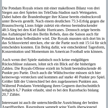
Die Potsdam Royals reisen mit einer makellosen Bilanz von drei
Siegen aus drei Spielen ins TeleData-Stadion nach Weingarten.
Dabei haben die Brandenburger ihre Klasse bereits eindrucksvoll
unter Beweis gestellt. Nach einem deutlichen 75:3-Erfolg gegen die
Braunschweig Lions folgte zuletzt ein ebenso beeindruckender
48:3-Sieg bei den Kiel Baltic Hurricanes. Dennoch zeigte bereits
das Auftaktspiel bei den Berlin Rebels, dass die Saison auch für
Potsdam kein Selbstläufer wird. Die Royals mussten sich dort bis in
das Schlussviertel strecken, ehe sie die Partie noch mit 15:14 für sich
entscheiden konnten. Ein Beleg dafür, wie entscheidend Tagesform,
Konzentration und Momentum im American Football sein können.
Auch wenn drei Spiele statistisch noch keine endgültigen
Rückschlüsse zulassen, lohnt sich ein Blick auf die bisherigen
Zahlen. Die Royals-Offense erzielt im Schnitt beeindruckende 46
Punkte pro Partie. Doch auch die Wildschweine müssen sich hier
keineswegs verstecken und kommen auf starke 40 Punkte pro Spiel.
Größer fällt der Unterschied bei den zugelassenen Punkten aus.
Während Potsdams Verteidigung ihren Gegnern durchschnittlich
lediglich 6,7 Punkte erlaubt, sind es bei den Razorbacks bislang
20,7 Zähler.
Interessant ist auch die unterschiedliche Ausrichtung der beiden
Angriffsreihen. Ravensburg sammelt seine Yards überwiegend