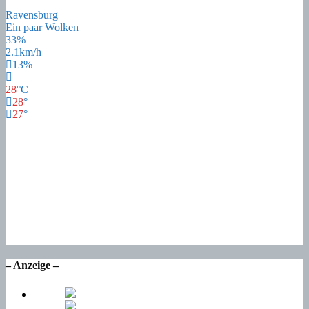
Ravensburg
Ein paar Wolken
33%
2.1km/h
13%
28
°
C
28
°
27
°
27
°
Fr
23
°
Sa
22
°
So
17
°
Mo
16
°
Di
– Anzeige –