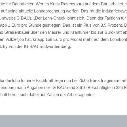
te für Bauarbeiter: Wer im Kreis Ravensburg auf dem Bau arbeitet, s
 auf seine aktuelle Lohnabrechnung werfen. Das rät die Industriegew
mwelt (IG BAU). „Der Lohn-Check lohnt sich. Denn der Tariflohn für 
napp 1 Euro pro Stunde gestiegen. Das ist ein Plus von 3,9 Prozent.
d Straßenbauer über den Maurer und Kranführer bis zur Bürokraft ab 
nen Vollzeitjob hat, knapp 168 Euro pro Monat mehr auf dem Lohnkonto
atzky von der IG BAU Südwürttemberg.
tundenlohn für eine Fachkraft liege nun bei 26,05 Euro. Insgesamt ar
ensburg nach Angaben der IG BAU rund 3.610 Beschäftigte in 326 B
ft beruft sich dabei auf Zahlen der Arbeitsagentur.