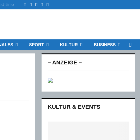
Facebook
Twitter
Instagram
Email
Rss
chtlinie
NALES
SPORT
KULTUR
BUSINESS
– ANZEIGE –
KULTUR & EVENTS