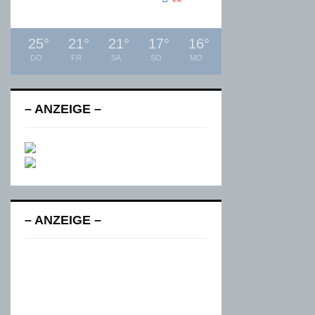
25
°
21
°
21
°
17
°
16
°
DO
FR
SA
SO
MO
– ANZEIGE –
– ANZEIGE –