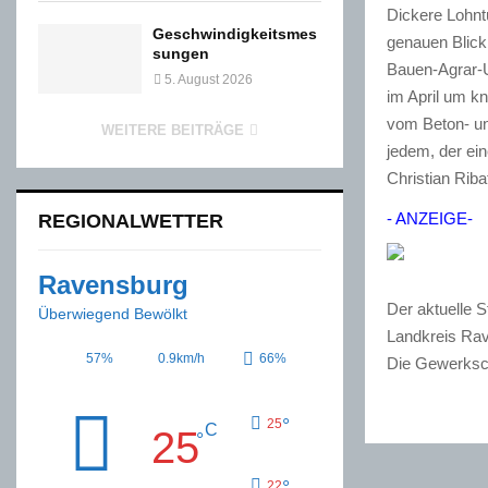
Dickere Lohntü
Geschwindigkeitsmes
genauen Blick
sungen
Bauen-Agrar-U
5. August 2026
im April um k
vom Beton- un
WEITERE BEITRÄGE
jedem, der ei
Christian Rib
- ANZEIGE-
REGIONALWETTER
Ravensburg
Der aktuelle S
Überwiegend Bewölkt
Landkreis Rav
57%
0.9km/h
66%
Die Gewerkscha
°
25
C
25
°
°
22