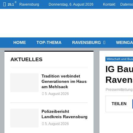
C
Ravensburg
Donnerstag, 6. August 2026
Kontakt
Datensc
25.1
HOME
TOP-THEMA
RAVENSBURG
WEINGA
AKTUELLES
Wirtschaft und Bus
IG Bau
Tradition verbindet
Raven
Generationen im Haus
am Mehlsack
Pressemitteilung
5. August 2026
TEILEN
Polizeibericht
Landkreis Ravensburg
5. August 2026