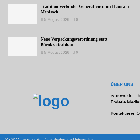
Tradition verbindet Generationen im Haus am
Mehlsack
5. August 2026
0
Neue Verpackungsverordnung statt
Bürokratieabbau
5. August 2026
0
ÜBER UNS
rv-news.de - I
Enderle Medien
Kontaktieren S
(C) 2023 - rv-news.de - Nachrichten- und Infoservice