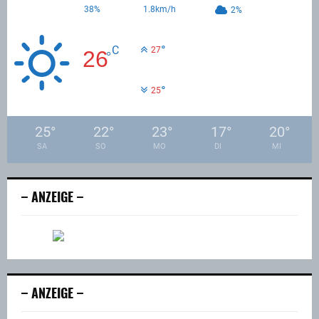
38%
1.8km/h
2%
°
C
27
26
°
°
25
25
°
22
°
23
°
17
°
20
°
SA
SO
MO
DI
MI
– ANZEIGE –
– ANZEIGE –