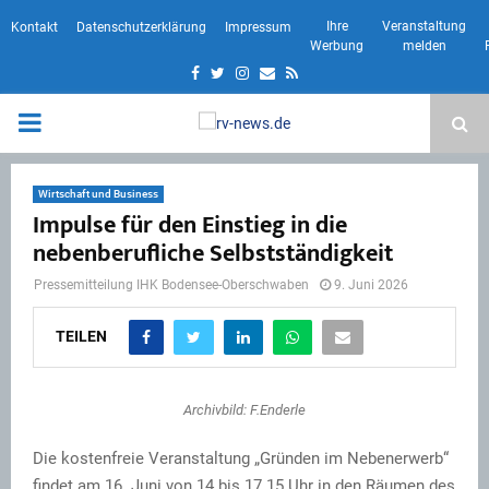
Ihre
Veranstaltung
Kontakt
Datenschutzerklärung
Impressum
Werbung
melden
Facebook
Twitter
Instagram
Email
Rss
PRIMARY
MENU
Wirtschaft und Business
Impulse für den Einstieg in die
nebenberufliche Selbstständigkeit
Pressemitteilung IHK Bodensee-Oberschwaben
9. Juni 2026
TEILEN
Archivbild: F.Enderle
Die kostenfreie Veranstaltung „Gründen im Nebenerwerb“
findet am 16. Juni von 14 bis 17.15 Uhr in den Räumen des