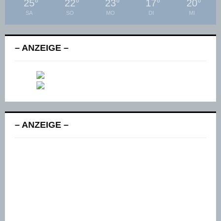
25
°
22
°
23
°
17
°
20
°
SA
SO
MO
DI
MI
– ANZEIGE –
– ANZEIGE –