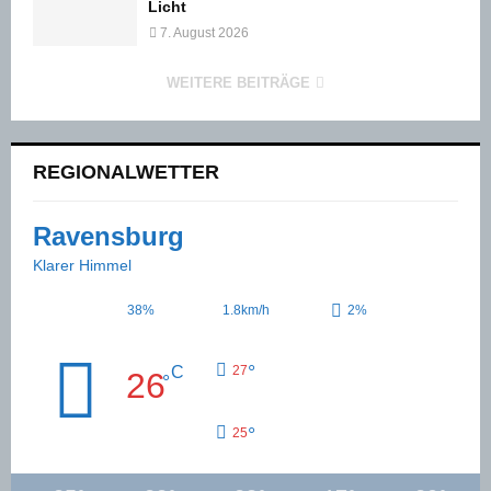
Licht
7. August 2026
WEITERE BEITRÄGE
REGIONALWETTER
Ravensburg
Klarer Himmel
38%
1.8km/h
2%
°
C
27
26
°
°
25