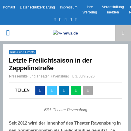
Ihre
Veranstaltung
Kontakt
Datenschutzerklärung
Impressum
Werbung
melden
R
Facebook
Twitter
Instagram
Email
Rss
PRIMARY
MENU
Kultur und Events
Letzte Freilichtsaison in der
Zeppelinstraße
Pressemitteilung Theater Ravensburg
3. Juni 2026
TEILEN
Bild: Theater Ravensburg
Seit 2012 wird der Innenhof des Theater Ravensburg in
den Sommermonaten als Freilichtbühne genutzt. Da