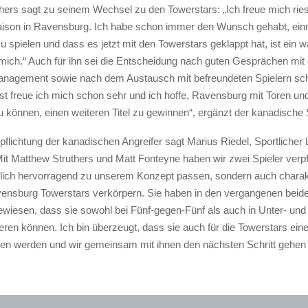
hers sagt zu seinem Wechsel zu den Towerstars: „Ich freue mich riesi
son in Ravensburg. Ich habe schon immer den Wunsch gehabt, einm
 spielen und dass es jetzt mit den Towerstars geklappt hat, ist ein w
r mich.“ Auch für ihn sei die Entscheidung nach guten Gesprächen mi
nagement sowie nach dem Austausch mit befreundeten Spielern schn
t freue ich mich schon sehr und ich hoffe, Ravensburg mit Toren und
u können, einen weiteren Titel zu gewinnen“, ergänzt der kanadische
flichtung der kanadischen Angreifer sagt Marius Riedel, Sportlicher L
it Matthew Struthers und Matt Fonteyne haben wir zwei Spieler verpfl
rtlich hervorragend zu unserem Konzept passen, sondern auch charakt
ensburg Towerstars verkörpern. Sie haben in den vergangenen beide
iesen, dass sie sowohl bei Fünf-gegen-Fünf als auch in Unter- und
ieren können. Ich bin überzeugt, dass sie auch für die Towerstars ein
en werden und wir gemeinsam mit ihnen den nächsten Schritt gehen