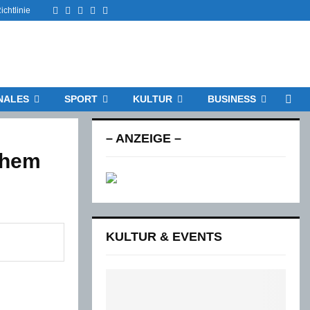
Facebook
Twitter
Instagram
Email
Rss
chtlinie
NALES
SPORT
KULTUR
BUSINESS
– ANZEIGE –
chem
KULTUR & EVENTS