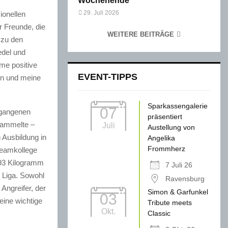
Wochenende
29. Juli 2026
ionellen
r Freunde, die
WEITERE BEITRÄGE
 zu den
edel und
me positive
EVENT-TIPPS
en und meine
Sparkassengalerie
07
rgangenen
präsentiert
sammelte –
Juli
Austellung von
n Ausbildung in
Angelika
Frommherz
Teamkollege
 93 Kilogramm
7 Juli 26
 Liga. Sowohl
Ravensburg
Angreifer, der
Simon & Garfunkel
03
eine wichtige
Tribute meets
Okt.
Classic