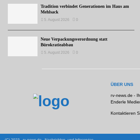
Tradition verbindet Generationen im Haus am
Mehlsack
5. August 2026
0
Neue Verpackungsverordnung statt
Bürokratieabbau
5. August 2026
0
ÜBER UNS
rv-news.de - I
Enderle Medien
Kontaktieren S
(C) 2023 - rv-news.de - Nachrichten- und Infoservice