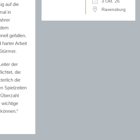
3 Okt. 26
g auf die
Ravensburg
al in
ahrer
t dem
ell gefallen.
 harter Arbeit
 Stürmer.
eiter der
ichtet, die
erlich die
n Spielzeiten
 Überzahl
e wichtige
 können.“