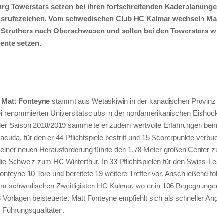
rg Towerstars setzen bei ihren fortschreitenden Kaderplanunge
usrufezeichen. Vom schwedischen Club HC Kalmar wechseln Ma
Struthers nach Oberschwaben und sollen bei den Towerstars wi
zente setzen.
e
Matt Fonteyne
stammt aus Wetaskiwin in der kanadischen Provinz 
ei renommierten Universitätsclubs in der nordamerikanischen Eisho
n der Saison 2018/2019 sammelte er zudem wertvolle Erfahrungen be
cuda, für den er 44 Pflichtspiele bestritt und 15 Scorerpunkte verbu
iner neuen Herausforderung führte den 1,78 Meter großen Center z
die Schweiz zum HC Winterthur. In 33 Pflichtspielen für den Swiss-L
Fonteyne 10 Tore und bereitete 19 weitere Treffer vor. Anschließend fo
eim schwedischen Zweitligisten HC Kalmar, wo er in 106 Begegnunge
3 Vorlagen beisteuerte. Matt Fonteyne empfiehlt sich als schneller Ang
d Führungsqualitäten.