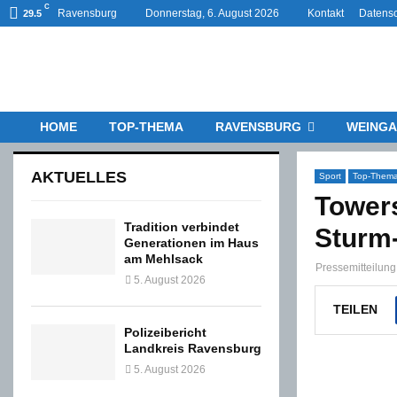
C
Ravensburg
Donnerstag, 6. August 2026
Kontakt
Datensc
29.5
HOME
TOP-THEMA
RAVENSBURG
WEINGA
AKTUELLES
Sport
Top-Them
Tower
Tradition verbindet
Sturm
Generationen im Haus
am Mehlsack
Pressemitteilun
5. August 2026
TEILEN
Polizeibericht
Landkreis Ravensburg
5. August 2026