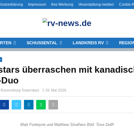
hutzerklärung
Impressum
Ihre Werbung
Veranstaltung melden
Cookie-Ri
RTEN
SCHUSSENTAL
LANDKREIS RV
REGIO
a
stars überraschen mit kanadis
-Duo
g Ravensburg Towerstars
28. Mai 2026
Matt Fonteyne und Matthew Struthers Bild: Tove Dulff