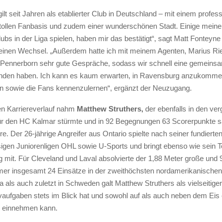
lt seit Jahren als etablierter Club in Deutschland – mit einem profess
 tollen Fanbasis und zudem einer wunderschönen Stadt. Einige meine
ubs in der Liga spielen, haben mir das bestätigt“, sagt Matt Fonteyne
einen Wechsel. „Außerdem hatte ich mit meinem Agenten, Marius Ri
 Pennerborn sehr gute Gespräche, sodass wir schnell eine gemeinsa
unden haben. Ich kann es kaum erwarten, in Ravensburg anzukomm
n sowie die Fans kennenzulernen“, ergänzt der Neuzugang.
en Karriereverlauf nahm
Matthew Struthers,
der ebenfalls in den ve
ür den HC Kalmar stürmte und in 92 Begegnungen 63 Scorerpunkte 
re. Der 26-jährige Angreifer aus Ontario spielte nach seiner fundierte
igen Juniorenligen OHL sowie U-Sports und bringt ebenso wie sein 
 mit. Für Cleveland und Laval absolvierte der 1,88 Meter große und
er insgesamt 24 Einsätze in der zweithöchsten nordamerikanischen
 als auch zuletzt in Schweden galt Matthew Struthers als vielseitiger 
vaufgaben stets im Blick hat und sowohl auf als auch neben dem Eis 
m einnehmen kann.