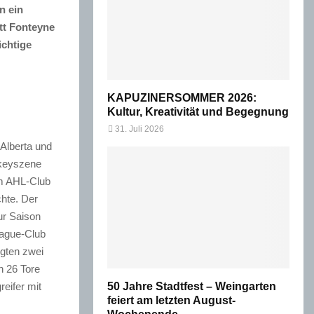
n ein
tt Fonteyne
chtige
KAPUZINERSOMMER 2026:
Kultur, Kreativität und Begegnung
31. Juli 2026
Alberta und
ckeyszene
im AHL-Club
chte. Der
ur Saison
eague-Club
lgten zwei
n 26 Tore
reifer mit
50 Jahre Stadtfest – Weingarten
feiert am letzten August-