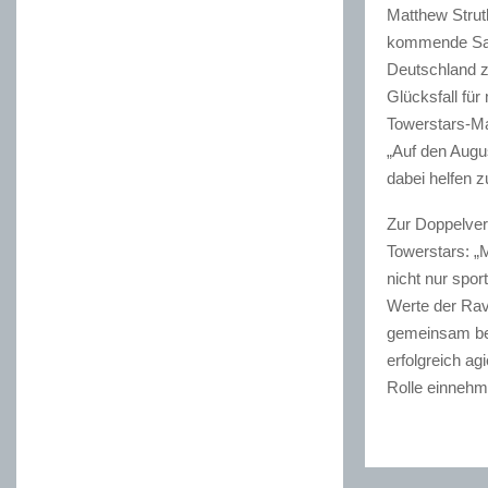
Matthew Strut
kommende Sai
Deutschland zu
Glücksfall fü
Towerstars-Ma
„Auf den Augus
dabei helfen z
Zur Doppelverp
Towerstars: „M
nicht nur spo
Werte der Rav
gemeinsam bew
erfolgreich ag
Rolle einnehm