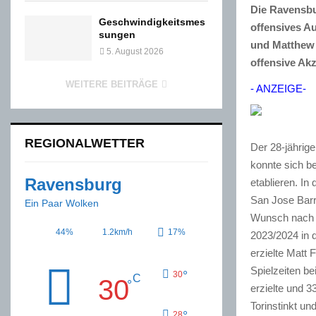
Die Ravensbu
Geschwindigkeitsmes
offensives A
sungen
und Matthew 
5. August 2026
offensive Ak
WEITERE BEITRÄGE
- ANZEIGE-
REGIONALWETTER
Der 28-jährig
konnte sich b
Ravensburg
etablieren. I
San Jose Barra
Ein Paar Wolken
Wunsch nach e
44%
1.2km/h
17%
2023/2024 in 
erzielte Matt 
Spielzeiten b
°
30
C
30
°
erzielte und 3
Torinstinkt un
°
28