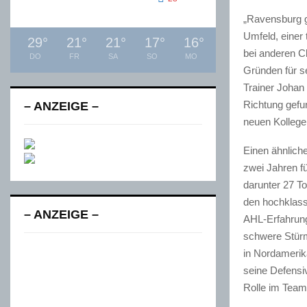
„Ravensburg gi
Umfeld, einer
29
°
21
°
21
°
17
°
16
°
bei anderen Cl
DO
FR
SA
SO
MO
Gründen für s
Trainer Johan
Richtung gef
– ANZEIGE –
neuen Kollege
Einen ähnlich
zwei Jahren f
darunter 27 To
den hochklass
– ANZEIGE –
AHL-Erfahrung
schwere Stürm
in Nordamerika
seine Defensi
Rolle im Tea