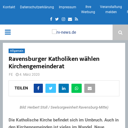
Ihre
Veranstaltung
Kontakt
Datenschutzerklärung
Impressum
Werbung
melden
Facebook
Twitter
Instagram
Email
Rss
PRIMARY
MENU
Allgemein
Ravensburger Katholiken wählen
Kirchengemeinderat
FE
4. März 2020
TEILEN
Bild: Herbert Stoll / Seelsorgeeinheit Ravensburg-Mitte)
Die Katholische Kirche befindet sich im Umbruch. Auch in
den Kirchengemeinden ist vieles im Wandel. Neue