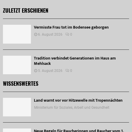
ZULETZT ERSCHIENEN
Vermisste Frau tot im Bodensee geborgen
6. August 2026
0
Tradition verbindet Generationen im Haus am
Mehlsack
5. August 2026
0
WISSENSWERTES
Land warnt vor vor Hitzewelle mit Tropennächten
Ministerium für Soziales, Arbeit und Gesundheit
Neue Regeln für Raucherinnen und Raucher vom 1.