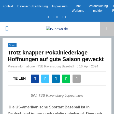
Ihre
Veranstaltung
Kontakt
Datenschutzerklärung
Impressum
Werbung
melden
R
Facebook
Twitter
Instagram
Email
Rss
PRIMARY
MENU
Sport
Trotz knapper Pokalniederlage
Hoffnungen auf gute Saison geweckt
Presseinformationen TSB Ravensburg Baseball
16. April 2024
TEILEN
Bild: TSB Ravensburg Leprechauns
Die US-amerikanische Sportart Baseball ist in
Deutschland immer noch relativ
unbekannt
. Dennoch