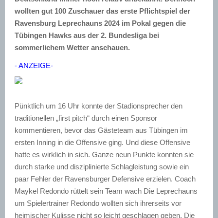
wollten gut 100 Zuschauer das erste Pflichtspiel
der
Ravensburg
Leprechauns
2024 im Pokal gegen die
Tübingen
Hawks
aus der 2. Bundesliga bei
sommerlichem
Wetter anschauen.
- ANZEIGE-
Pünktlich um 16 Uhr konnte der Stadionsprecher den
traditionellen „
first
pitch
“ durch einen Sponsor
kommentieren, bevor das Gästeteam aus Tübingen im
ersten
Inning in die Offensive ging. Und diese Offensive
hatte es wirklich
in
sich
. Ganze neun Punkte konnten sie
durch starke und
disziplinierte
Schlagleistung sowie ein
paar Fehler der Ravensburger Defensive erzielen. Coach
Maykel
Redondo
rüttelt sein Team wach Die
Leprechauns
um Spielertrainer
Redondo
wollten sich ihrerseits vor
heimischer
Kulisse nicht so leicht geschlagen geben. Die