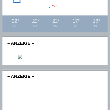
°
22
22
°
22
°
22
°
17
°
18
°
SA
SO
MO
DI
MI
– ANZEIGE –
– ANZEIGE –