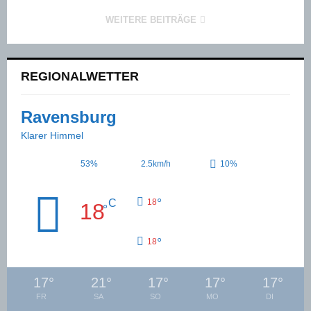
WEITERE BEITRÄGE
REGIONALWETTER
Ravensburg
Klarer Himmel
53%
2.5km/h
10%
°
C
18
18
°
°
18
17
°
21
°
17
°
17
°
17
°
FR
SA
SO
MO
DI