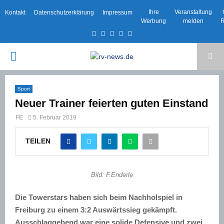
Ihre
Veranstaltung
Kontakt
Datenschutzerklärung
Impressum
Werbung
melden
R
Facebook
Twitter
Instagram
Email
Rss
PRIMARY
MENU
Sport
Neuer Trainer feierten guten Einstand
FE
5. Februar 2019
TEILEN
Bild: F.Enderle
Die Towerstars haben sich beim Nachholspiel in
Freiburg zu einem 3:2 Auswärtssieg gekämpft.
Ausschlaggebend war eine solide Defensive und zwei