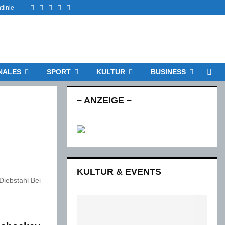
Facebook
Twitter
Instagram
Email
Rss
tlinie
NALES
SPORT
KULTUR
BUSINESS
– ANZEIGE –
KULTUR & EVENTS
Diebstahl Bei