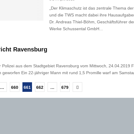
„Der Klimaschutz ist das zentrale Thema de
und die TWS macht dabei ihre Hausaufgaben
Dr. Andreas Thiel-Böhm, Geschäftsführer de
Werke Schussental GmbH...
richt Ravensburg
 Polizei aus dem Stadtgebiet Ravensburg vom Mittwoch, 24.04.2019 
 geworfen Ein 22-jähriger Mann mit rund 1,5 Promille warf am Samsta
nummerierung
…
660
661
662
…
679
ge