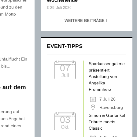
Wochenende
 europäischen
bund zu den
29. Juli 2026
em Motto
WEITERE BEITRÄGE
EVENT-TIPPS
fallflucht Ein
Sparkassengalerie
07
bis...
präsentiert
Juli
Austellung von
Angelika
e auf dem
Frommherz
7 Juli 26
Ravensburg
derung auf
Simon & Garfunkel
03
eues Angebot
Tribute meets
hrend eines
Okt.
Classic