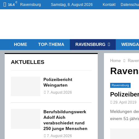
C
Ravensburg
Samstag, 8. August 2026
Kontakt
Datenschu
16.4
HOME
TOP-THEMA
RAVENSBURG
WEINGA
Home
Raven
AKTUELLES
Raven
Polizeibericht
Weingarten
Ravensburg
7. August 2026
Polizeibe
29. April 2019
Meldungen der
Berufsbildungswerk
Adolf Aich
einem 51-jähr
verabschiedet rund
250 junge Menschen
7. August 2026