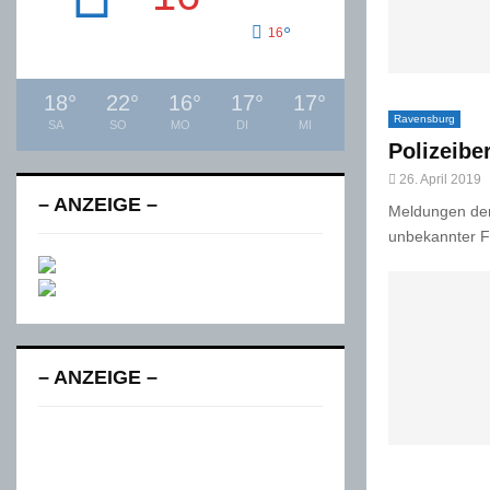
°
16
18
°
22
°
16
°
17
°
17
°
Ravensburg
SA
SO
MO
DI
MI
Polizeibe
26. April 2019
– ANZEIGE –
Meldungen der 
unbekannter F
– ANZEIGE –