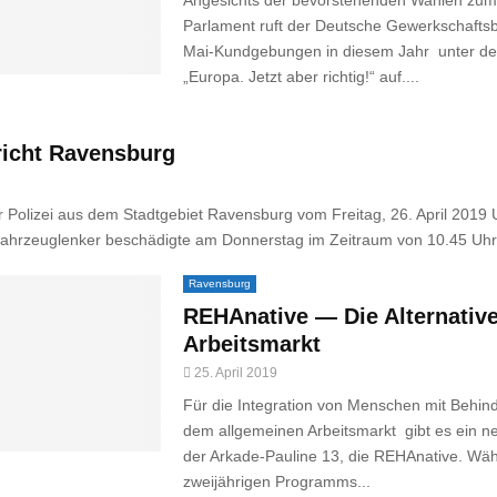
Angesichts der bevorstehenden Wahlen zum
Parlament ruft der Deutsche Gewerkschafts
Mai-Kundgebungen in diesem Jahr unter d
„Europa. Jetzt aber richtig!“ auf....
richt Ravensburg
Polizei aus dem Stadtgebiet Ravensburg vom Freitag, 26. April 2019 Un
ahrzeuglenker beschädigte am Donnerstag im Zeitraum von 10.45 Uhr 
Ravensburg
REHAnative — Die Alternativ
Arbeitsmarkt
25. April 2019
Für die Integration von Menschen mit Behin
dem allgemeinen Arbeitsmarkt gibt es ein n
der Arkade-Pauline 13, die REHAnative. Wä
zweijährigen Programms...