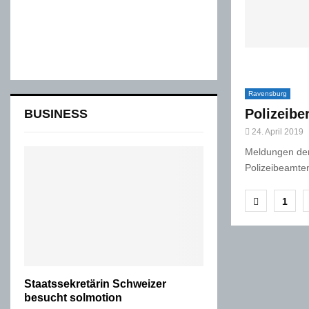
Ravensburg
Polizeibe
BUSINESS
24. April 2019
Meldungen der
Polizeibeamten
Seiten
1
der
Beiträ
Staatssekretärin Schweizer
besucht solmotion