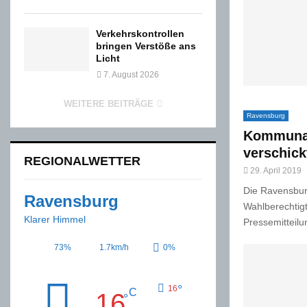
Verkehrskontrollen
bringen Verstöße ans
Licht
7. August 2026
WEITERE BEITRÄGE
Ravensburg
Kommunal
verschick
REGIONALWETTER
29. April 2019
Die Ravensbur
Ravensburg
Wahlberechtigt
Klarer Himmel
Pressemitteilu
73%
1.7km/h
0%
°
16
C
16
°