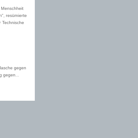
r Menschheit
“, resümierte
r Technische
Flasche gegen
g gegen...