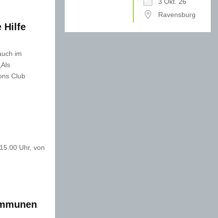
3 Okt. 26
Ravensburg
 Hilfe
auch im
Als
ions Club
15.00 Uhr, von
Kommunen