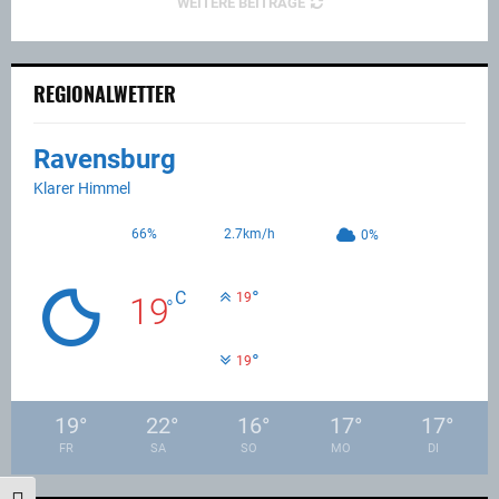
WEITERE BEITRÄGE
REGIONALWETTER
Ravensburg
Klarer Himmel
66%
2.7km/h
0%
°
C
19
19
°
°
19
19
°
22
°
16
°
17
°
17
°
FR
SA
SO
MO
DI