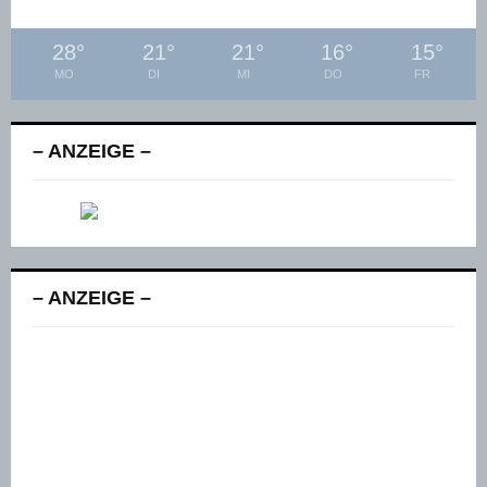
28
°
21
°
21
°
16
°
15
°
MO
DI
MI
DO
FR
– ANZEIGE –
– ANZEIGE –