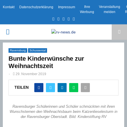
Ihre
Veranstaltung
Kontakt
Datenschutzerklärung
Impressum
Werbung
melden
R
Facebook
Twitter
Instagram
Email
Rss
PRIMARY
MENU
Ravensburg
Schussental
Bunte Kinderwünsche zur
Weihnachtszeit
-
29. November 2019
TEILEN
Ravensburger Schülerinnen und Schüler schmückten mit ihren
Wunschsternen den Weihnachtsbaum beim Katzenlieselesturm in
der Ravensburger Oberstadt. Bild: Kinderstiftung RV