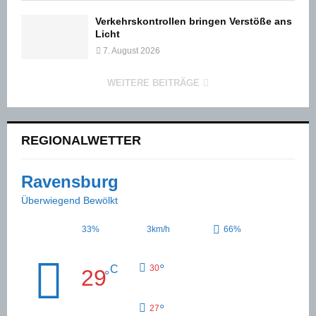
Verkehrskontrollen bringen Verstöße ans
Licht
7. August 2026
WEITERE BEITRÄGE
REGIONALWETTER
Ravensburg
Überwiegend Bewölkt
33%
3km/h
66%
°
C
30
29
°
°
27