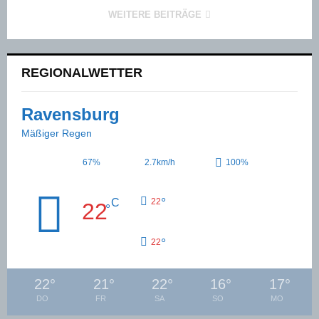
WEITERE BEITRÄGE
REGIONALWETTER
Ravensburg
Mäßiger Regen
67%
2.7km/h
100%
°
C
22
22
°
°
22
22
°
21
°
22
°
16
°
17
°
DO
FR
SA
SO
MO