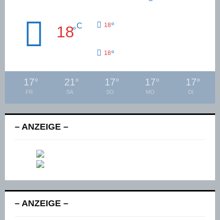
°
C
18
18
°
°
18
17
°
21
°
17
°
17
°
17
°
FR
SA
SO
MO
DI
– ANZEIGE –
– ANZEIGE –