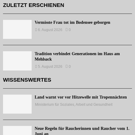
ZULETZT ERSCHIENEN
Vermisste Frau tot im Bodensee geborgen
6. August 2026
0
Tradition verbindet Generationen im Haus am
Mehlsack
5. August 2026
0
WISSENSWERTES
Land warnt vor vor Hitzewelle mit Tropennächten
Ministerium für Soziales, Arbeit und Gesundheit
Neue Regeln für Raucherinnen und Raucher vom 1.
Juni an