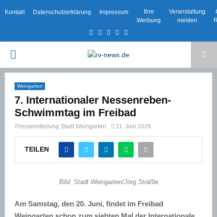
Ihre
Veranstaltung
Kontakt
Datenschutzerklärung
Impressum
Werbung
melden
R
Facebook
Twitter
Instagram
Email
Rss
PRIMARY
MENU
Weingarten
7. Internationaler Nessenreben-
Schwimmtag im Freibad
Pressemitteilung Stadt Weingarten
11. Juni 2026
TEILEN
Bild: Stadt Weingarten/Jörg Sträßle
Am Samstag, den 20. Juni, findet im Freibad
Weingarten schon zum siebten Mal der Internationale