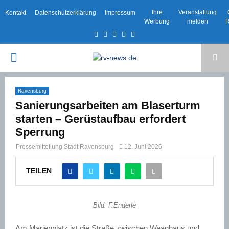
Ihre
Veranstaltung
Kontakt
Datenschutzerklärung
Impressum
Werbung
melden
R
Facebook
Twitter
Instagram
Email
Rss
PRIMARY
MENU
Ravensburg
Sanierungsarbeiten am Blaserturm
starten – Gerüstaufbau erfordert
Sperrung
Pressemitteilung Stadt Ravensburg
12. Juni 2026
TEILEN
Bild: F.Enderle
Am Marienplatz ist die Straße zwischen Waaghaus und