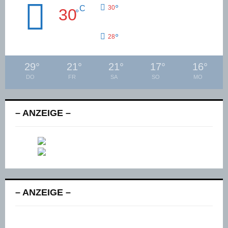
°
C
30
30
°
°
28
29
°
21
°
21
°
17
°
16
°
DO
FR
SA
SO
MO
– ANZEIGE –
– ANZEIGE –