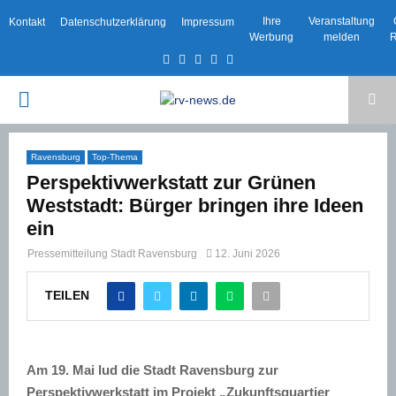
Ihre
Veranstaltung
Kontakt
Datenschutzerklärung
Impressum
Werbung
melden
R
Facebook
Twitter
Instagram
Email
Rss
PRIMARY
MENU
Ravensburg
Top-Thema
Perspektivwerkstatt zur Grünen
Weststadt: Bürger bringen ihre Ideen
ein
Pressemitteilung Stadt Ravensburg
12. Juni 2026
TEILEN
Am 19. Mai lud die Stadt Ravensburg zur
Perspektivwerkstatt im Projekt „Zukunftsquartier