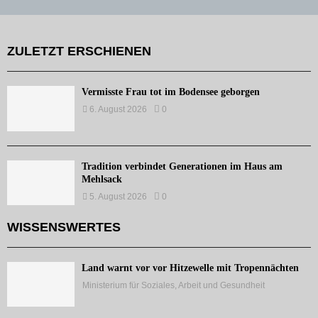
ZULETZT ERSCHIENEN
Vermisste Frau tot im Bodensee geborgen
6. August 2026
0
Tradition verbindet Generationen im Haus am
Mehlsack
5. August 2026
0
WISSENSWERTES
Land warnt vor vor Hitzewelle mit Tropennächten
Ministerium für Soziales, Arbeit und Gesundheit