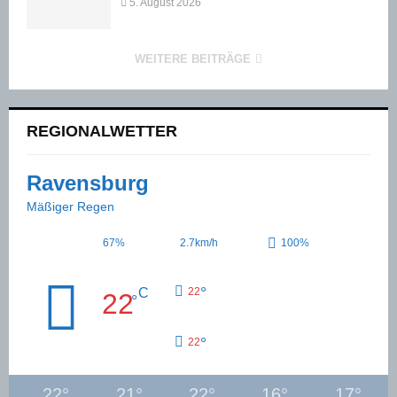
5. August 2026
WEITERE BEITRÄGE
REGIONALWETTER
Ravensburg
Mäßiger Regen
67%
2.7km/h
100%
°
C
22
22
°
°
22
22
°
21
°
22
°
16
°
17
°