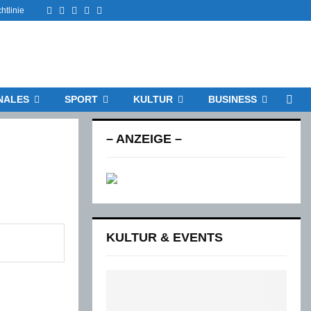
Facebook
Twitter
Instagram
Email
Rss
htlinie
NALES
SPORT
KULTUR
BUSINESS
– ANZEIGE –
KULTUR & EVENTS