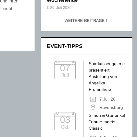
Wochenende
und ihren
29. Juli 2026
t nicht
WEITERE BEITRÄGE
EVENT-TIPPS
Sparkassengalerie
07
präsentiert
Juli
Austellung von
Angelika
Frommherz
7 Juli 26
Ravensburg
Simon & Garfunkel
03
Tribute meets
Okt.
Classic