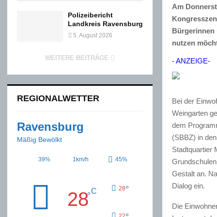
Am Donnersta
Polizeibericht
Kongresszent
Landkreis Ravensburg
Bürgerinnen 
5. August 2026
nutzen möcht
WEITERE BEITRÄGE
- ANZEIGE-
REGIONALWETTER
Bei der Einwo
Weingarten ge
Ravensburg
dem Programm:
(SBBZ) in den
Mäßig Bewölkt
Stadtquartier
39%
1km/h
45%
Grundschulen,
Gestalt an. N
Dialog ein.
°
28
C
28
°
Die Einwohne
°
22