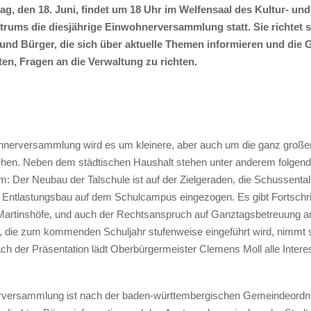
g, den 18. Juni, findet um 18 Uhr im Welfensaal des Kultur- und
rums die diesjährige Einwohnerversammlung statt. Sie richtet si
und Bürger, die sich über aktuelle Themen informieren und die 
en, Fragen an die Verwaltung zu richten.
hnerversammlung wird es um kleinere, aber auch um die ganz großen
hen. Neben dem städtischen Haushalt stehen unter anderem folgen
 Der Neubau der Talschule ist auf der Zielgeraden, die Schussenta
 Entlastungsbau auf dem Schulcampus eingezogen. Es gibt Fortschri
 Martinshöfe, und auch der Rechtsanspruch auf Ganztagsbetreuung a
 die zum kommenden Schuljahr stufenweise eingeführt wird, nimmt 
ach der Präsentation lädt Oberbürgermeister Clemens Moll alle Inter
rversammlung ist nach der baden-württembergischen Gemeindeordn