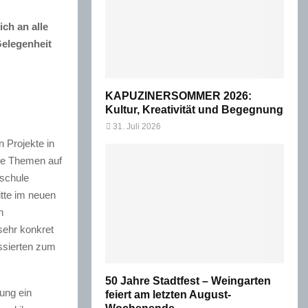
ch an alle
Gelegenheit
KAPUZINERSOMMER 2026:
Kultur, Kreativität und Begegnung
31. Juli 2026
 Projekte in
de Themen auf
lschule
tte im neuen
n
sehr konkret
essierten zum
50 Jahre Stadtfest – Weingarten
ung ein
feiert am letzten August-