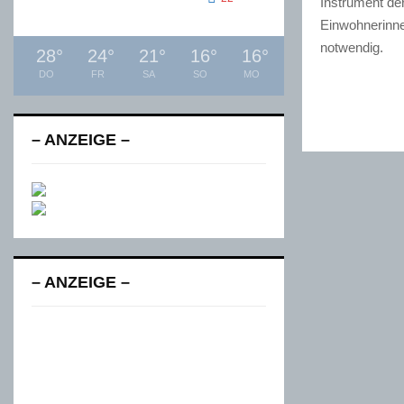
Instrument de
Einwohnerinnen
notwendig.
28
°
24
°
21
°
16
°
16
°
DO
FR
SA
SO
MO
– ANZEIGE –
– ANZEIGE –