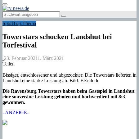
Primary
Menu
Search
Search
for:
Sport
Top-Thema
Towerstars schocken Landshut bei
Torfestival
-
23. Februar 2021
1. März 2021
Teilen
Bissiger, entschlossener und abgezockter: Die Towerstars lieferten in
Landshut eine starke Leistung ab. Bild: F.Enderle
Die Ravensburg Towerstars haben beim Gastspiel in Landshut
eine souveräne Leistung geboten und hochverdient mit 8:3
gewonnen.
- ANZEIGE-