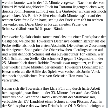
werden konnte, war in der 12. Minute vergessen. Nachdem der von
Dimitri Pätzold abgeblockte Puck im Torraum liegengeblieben war,
drückte John Henrion zum 0:2 ein. Die Gastgeber wirkten jetzt noch
geschockter. Als Patrick Seifert eineinhalb Minuten später auf der
rechten Seite freie Bahn hatte, schlug der Puck zum 0:3 im rechten
Torwinkel ein. Dabei blieb es bis zur zweiten Pause, das
Schussverhältnis von 5:16 sprach Bände.
Der zweite Spielabschnitt startete zunächst mit einer Druckphase der
Gastgeber, welche die Towerstars Defensive deutlich stärker auf die
Probe stellte, als noch im ersten Abschnitt. Die defensive Zuordnung
in der eigenen Zone gaben die Oberschwaben allerdings selten auf
und wenn dennoch Schüsse auf das Ravensburger Tor kamen, war
Olafr Schmidt zur Stelle. Ein schneller 2 gegen 1 Gegenstoß in der
25. Minute blieb durch Robbie Czarnik zwar ungenutzt, er läutete
aber wieder einige Minuten der erneuten Towerstars Dominanz ein.
Etwas mehr als die Hälfte des Spiels war vorbei, als Justin Volek
den noch abgefälschten Pass von Sebastian Hon zum 0:4
verwertete.
Hatten sich die Towerstars ihre klare Führung durch harte Arbeit
herausgespielt, war ihnen in der 33. Minute aber auch das Glück
durchaus hold. Während David Zucker auf der Strafbank saß,
verbuchte der EV Landshut einen Schuss an den Pfosten. Auch in
der Schlussphase des zweiten Drittels hatte Olafr Schmidt einiges an