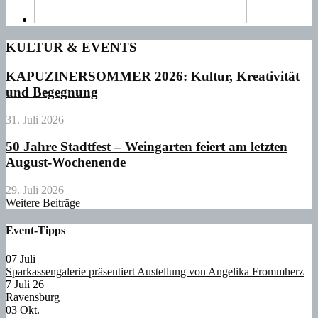
KULTUR & EVENTS
KAPUZINERSOMMER 2026: Kultur, Kreativität
und Begegnung
31. Juli 2026
50 Jahre Stadtfest – Weingarten feiert am letzten
August-Wochenende
29. Juli 2026
Weitere Beiträge
Event-Tipps
07
Juli
Sparkassengalerie präsentiert Austellung von Angelika Frommherz
7 Juli 26
Ravensburg
03
Okt.