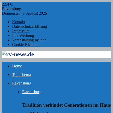
22.4
C
Ravensburg
Donnerstag, 6. August 2026
Kontakt
Datenschutzerklärung
Impressum
Ihre Werbung
Veranstaltung melden
Cookie-Richtlinie
Facebook
Twitter
Instagram
Email
Rss
Home
Top-Thema
Ravensburg
Ravensburg
Tradition verbindet Generationen im Haus