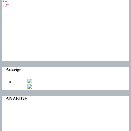
22
°
22
°
22
°
Do
21
°
Fr
22
°
Sa
16
°
So
17
°
Mo
– Anzeige –
– ANZEIGE –