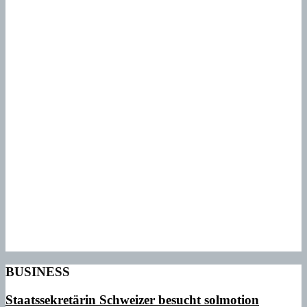
BUSINESS
Staatssekretärin Schweizer besucht solmotion