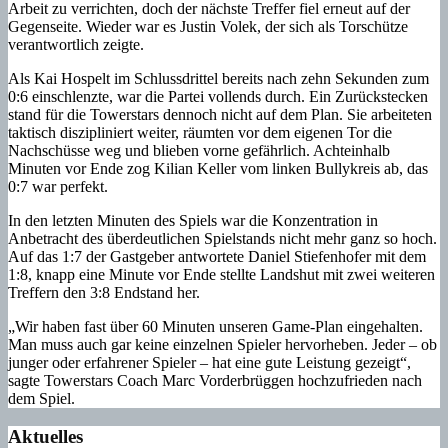
Arbeit zu verrichten, doch der nächste Treffer fiel erneut auf der
Gegenseite. Wieder war es Justin Volek, der sich als Torschütze
verantwortlich zeigte.
Als Kai Hospelt im Schlussdrittel bereits nach zehn Sekunden zum
0:6 einschlenzte, war die Partei vollends durch. Ein Zurückstecken
stand für die Towerstars dennoch nicht auf dem Plan. Sie arbeiteten
taktisch diszipliniert weiter, räumten vor dem eigenen Tor die
Nachschüsse weg und blieben vorne gefährlich. Achteinhalb
Minuten vor Ende zog Kilian Keller vom linken Bullykreis ab, das
0:7 war perfekt.
In den letzten Minuten des Spiels war die Konzentration in
Anbetracht des überdeutlichen Spielstands nicht mehr ganz so hoch.
Auf das 1:7 der Gastgeber antwortete Daniel Stiefenhofer mit dem
1:8, knapp eine Minute vor Ende stellte Landshut mit zwei weiteren
Treffern den 3:8 Endstand her.
„Wir haben fast über 60 Minuten unseren Game-Plan eingehalten.
Man muss auch gar keine einzelnen Spieler hervorheben. Jeder – ob
junger oder erfahrener Spieler – hat eine gute Leistung gezeigt“,
sagte Towerstars Coach Marc Vorderbrüggen hochzufrieden nach
dem Spiel.
Aktuelles