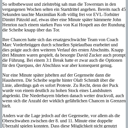
So selbstbewusst und zielstrebig sah man die Towerstars in den
vergangenen Wochen selten ein Startdrittel angehen. Bereits nach 45
Sekunden tauchte Maximilian Kolb völlig frei vor EVL-Torhüter
Dimitri Pätzold auf, etwas über eine Minute später hämmerte John
Henrion nach einem starken Pass von Kai Hospelt aus der Rundung
die Scheibe knapp über das Tor.
Ihre Chancen hatte sich das ersatzgeschwächte Team von Coach
Marc Vorderbrüggen durch schnellen Spielaufbau erarbeitet und
dies prägte auch den weiteren Verlauf des ersten Abschnitts. Knapp
drei Minuten waren gespielt, da besorgte David Zucker auch prompt
die Führung. Bei einem 3:1 Break hatte er zwar auch die Optionen
für den Querpass, der Abschluss war aber konsequent genug.
Nur eine Minute später jubelten auf der Gegenseite dann die
Hausherren. Die Scheibe segelte hinter Olafr Schmidt über die
Linie, allerdings gab es sofort Proteste. Zu Recht, denn der Puck
wurde von einem deutlich zu hohen Stock eines Landshuters
abgelenkt. Die Niederbayern blieben danach weiter druckvoll, auch
wenn sich die Anzahl der wirklich gefährlichen Chancen in Grenzen
hielt.
Anders war die Lage jedoch auf der Gegenseite, vor allem als die
Oberschwaben zwischen der 8. und 11. Minute eine doppelte
Überzahl spielen konnten. Dass diese Möglichkeit nicht genutzt