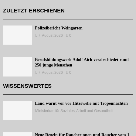
ZULETZT ERSCHIENEN
Polizeibericht Weingarten
7. August 2026
0
Berufsbildungswerk Adolf Aich verabschiedet rund
250 junge Menschen
7. August 2026
0
WISSENSWERTES
Land warnt vor vor Hitzewelle mit Tropennächten
Ministerium für Soziales, Arbeit und Gesundheit
Neue Regeln für Raucherinnen und Raucher vom 1.