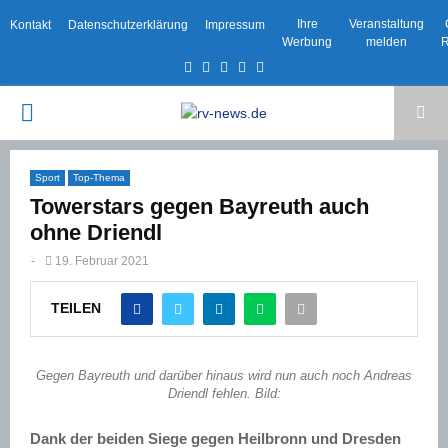
Ihre
Veranstaltung
Kontakt
Datenschutzerklärung
Impressum
Werbung
melden
R
Facebook
Twitter
Instagram
Email
Rss
PRIMARY
MENU
Sport
Top-Thema
Towerstars gegen Bayreuth auch
ohne Driendl
-
19. Februar 2021
TEILEN
Gegen Bayreuth und darüber hinaus wird nun auch noch Andreas
Driendl fehlen. Bild:
Dank der beiden Siege gegen Heilbronn und Dresden