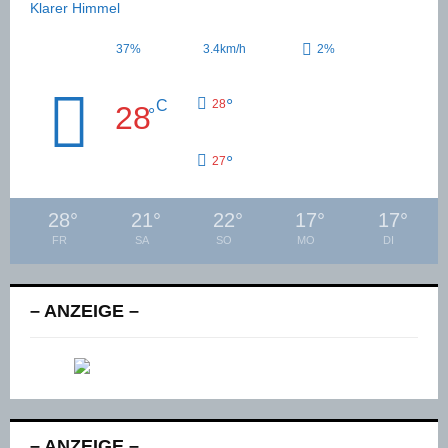
Klarer Himmel
37%
3.4km/h
2%
°
C
28
28
°
°
27
28
°
21
°
22
°
17
°
17
°
FR
SA
SO
MO
DI
– ANZEIGE –
– ANZEIGE –