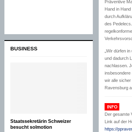
Präventive Ma
Hand in Hand 
durch Aufklä
des Pedelecs. 
regelkonforme
Verkehrsvorsch
BUSINESS
„Wir dürfen i
und dadurch L
nachlassen. J
insbesondere 
wir alle sicher
Ravensburg ab
INFO
Der gesamte V
Staatssekretärin Schweizer
Link auf der 
besucht solmotion
https://pprave