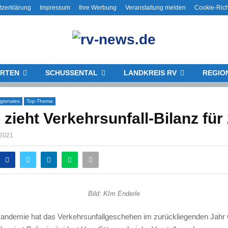
tzerklärung
Impressum
Ihre Werbung
Veranstaltung melden
Cookie-Rich
RTEN
SCHUSSENTAL
LANDKREIS RV
REGIO
gionales
Top-Thema
i zieht Verkehrsunfall-Bilanz für
 2021
Bild: KIm Enderle
andemie hat das Verkehrsunfallgeschehen im zurückliegenden Jahr 