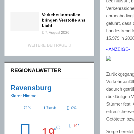
beeinflusst“, 
Verkehrssiche
Verkehrskontrollen
coronabedingt
bringen Verstöße ans
geführt, dass
Licht
Landestrend f
7. August 2026
15.979 in 2020
WEITERE BEITRÄGE
- ANZEIGE-
REGIONALWETTER
Zurückgegangen
Verkehrsunfäll
Ravensburg
dadurch getrü
Klarer Himmel
rückläufigen 
Stürmer fest. 
71%
1.7km/h
0%
erfreulicherwe
Getöteten bzw
°
19
C
19
°
Sorge bereitet