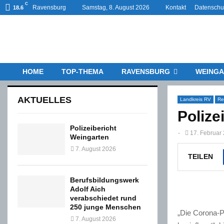
C
Ravensburg
Samstag, 8. August 2026
Kontakt
Datenschu
18.6
HOME
TOP-THEMA
RAVENSBURG
WEINGA
AKTUELLES
Landkreis RV
Re
Polize
Polizeibericht
-
17. Februar
Weingarten
7. August 2026
TEILEN
Berufsbildungswerk
Adolf Aich
verabschiedet rund
250 junge Menschen
„Die Corona-P
7. August 2026