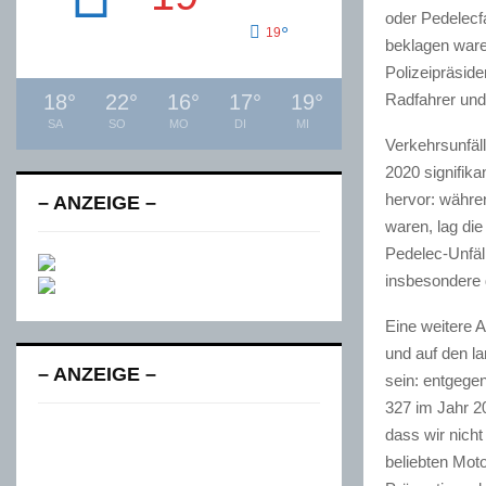
oder Pedelecfa
°
19
beklagen waren
Polizeipräside
Radfahrer und
18
°
22
°
16
°
17
°
19
°
SA
SO
MO
DI
MI
Verkehrsunfäl
2020 signifika
hervor: währen
– ANZEIGE –
waren, lag die
Pedelec-Unfäll
insbesondere 
Eine weitere A
und auf den l
– ANZEIGE –
sein: entgegen
327 im Jahr 20
dass wir nich
beliebten Mot