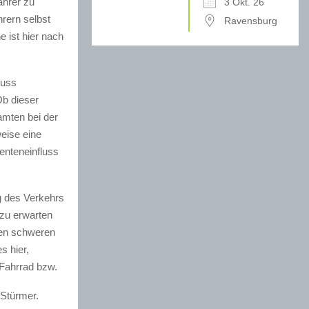
ahrer zu
3 Okt. 26
rern selbst
Ravensburg
e ist hier nach
luss
Ob dieser
amten bei der
eise eine
enteneinfluss
 des Verkehrs
zu erwarten
 den schweren
s hier,
 Fahrrad bzw.
 Stürmer.