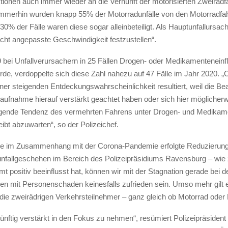
tionen auch immer wieder an die Vernunft der motorisierten Zweiradf
 immerhin wurden knapp 55% der Motorradunfälle von den Motorradfah
 30% der Fälle waren diese sogar alleinbeteiligt. Als Hauptunfallursach
icht angepasste Geschwindigkeit festzustellen“.
bei Unfallverursachern in 25 Fällen Drogen- oder Medikamenteneinf
urde, verdoppelte sich diese Zahl nahezu auf 47 Fälle im Jahr 2020. „
ner steigenden Entdeckungswahrscheinlichkeit resultiert, weil die Be
laufnahme hierauf verstärkt geachtet haben oder sich hier möglicherw
igende Tendenz des vermehrten Fahrens unter Drogen- und Medikam
eibt abzuwarten“, so der Polizeichef.
ie im Zusammenhang mit der Corona-Pandemie erfolgte Reduzierung
nfallgeschehen im Bereich des Polizeipräsidiums Ravensburg – wie 
t positiv beeinflusst hat, können wir mit der Stagnation gerade bei
en mit Personenschaden keinesfalls zufrieden sein. Umso mehr gilt e
die zweirädrigen Verkehrsteilnehmer – ganz gleich ob Motorrad oder
nftig verstärkt in den Fokus zu nehmen“, resümiert Polizeipräsident