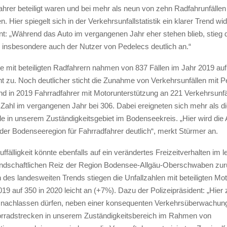
hrer beteiligt waren und bei mehr als neun von zehn Radfahrunfällen 
. Hier spiegelt sich in der Verkehrsunfallstatistik ein klarer Trend wid
nt: „Während das Auto im vergangenen Jahr eher stehen blieb, stieg d
 insbesondere auch der Nutzer von Pedelecs deutlich an.“
le mit beteiligten Radfahrern nahmen von 837 Fällen im Jahr 2019 auf
nt zu. Noch deutlicher sticht die Zunahme von Verkehrsunfällen mit 
d in 2019 Fahrradfahrer mit Motorunterstützung an 221 Verkehrsunfäll
 Zahl im vergangenen Jahr bei 306. Dabei ereigneten sich mehr als di
e in unserem Zuständigkeitsgebiet im Bodenseekreis. „Hier wird die At
der Bodenseeregion für Fahrradfahrer deutlich“, merkt Stürmer an.
uffälligkeit könnte ebenfalls auf ein verändertes Freizeitverhalten im l
andschaftlichen Reiz der Region Bodensee-Allgäu-Oberschwaben zu
 des landesweiten Trends stiegen die Unfallzahlen mit beteiligten Mo
19 auf 350 in 2020 leicht an (+7%). Dazu der Polizeipräsident: „Hier z
t nachlassen dürfen, neben einer konsequenten Verkehrsüberwachun
orradstrecken in unserem Zuständigkeitsbereich im Rahmen von