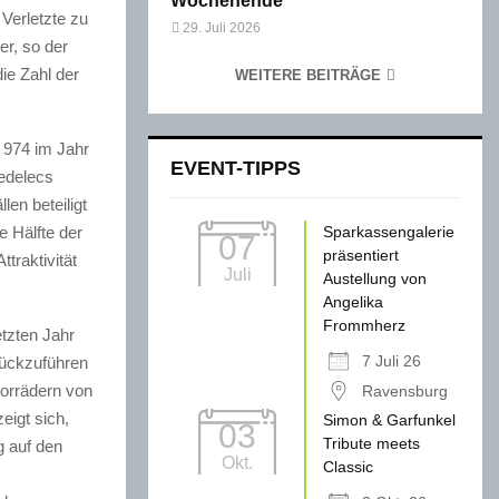
Wochenende
Verletzte zu
29. Juli 2026
er, so der
ie Zahl der
WEITERE BEITRÄGE
 974 im Jahr
EVENT-TIPPS
Pedelecs
en beteiligt
e Hälfte der
Sparkassengalerie
07
präsentiert
traktivität
Juli
Austellung von
Angelika
Frommherz
etzten Jahr
7 Juli 26
rückzuführen
torrädern von
Ravensburg
eigt sich,
Simon & Garfunkel
03
Tribute meets
g auf den
Okt.
Classic