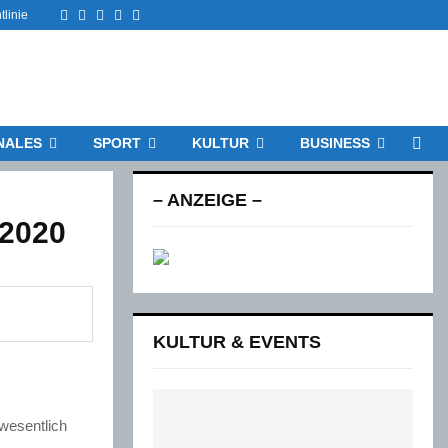
Facebook
Twitter
Instagram
Email
Rss
tlinie
NALES
SPORT
KULTUR
BUSINESS
– ANZEIGE –
 2020
KULTUR & EVENTS
wesentlich