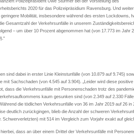
bilanziert Polizeipräsident Uwe Stürmer bei der Vorstellung des
rheitsberichts 2020 für das Polizeipräsidium Ravensburg. Und weiter
 geringere Mobilität, insbesondere während des ersten Lockdowns, h
 die Gesamtzahl der Verkehrsunfälle in unserem Zuständigkeitsberei
olgend – um über 10 Prozent abgenommen hat (von 17.773 im Jahr 2
).“
 sind dabei in erster Linie Kleinstunfälle (von 10.879 auf 9.745) sow
e mit Sachschaden (von 4.545 auf 3.904). „Leider wird diese positiv
bt, dass die Verkehrsunfälle mit Personenschaden trotz des pandemi
Verkehrsaufkommens kaum gesunken sind (von 2.349 auf 2.330 Fälle; -
Während die tödlichen Verkehrsunfälle von 36 im Jahr 2019 auf 26 in
ise deutlich zurückgingen, blieb die Anzahl der schweren Verkehrsunfä
. Schwerverletzten) mit 514 im Vergleich zum Vorjahr exakt auf glei
 hierbei, dass an über einem Drittel der Verkehrsunfälle mit Person