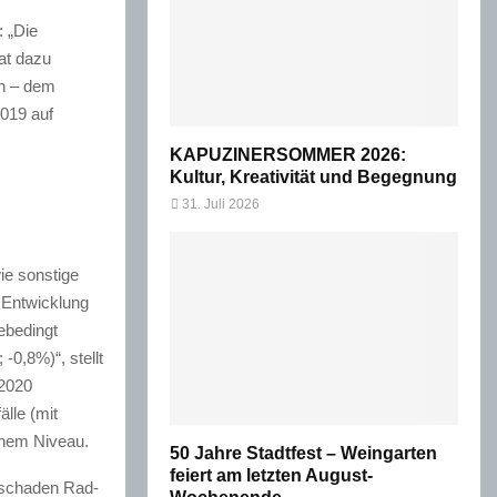
: „Die
at dazu
ch – dem
019 auf
KAPUZINERSOMMER 2026:
Kultur, Kreativität und Begegnung
31. Juli 2026
ie sonstige
e Entwicklung
ebedingt
0,8%)“, stellt
 2020
lle (mit
chem Niveau.
50 Jahre Stadtfest – Weingarten
feiert am letzten August-
enschaden Rad-