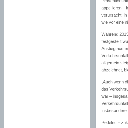
Präventionsak
appellieren –
verursacht, in
wie vor eine n
Während 2019 
festgestellt w
Anstieg aus ei
Verkehrsunfal
allgemein ste
abzeichnet, bl
„Auch wenn d
das Verkehrsu
war – insgesam
Verkehrsunfäll
insbesondere 
Pedelec – zukü