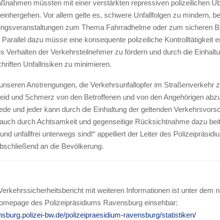
ßnahmen müssten mit einer verstärkten repressiven polizeilichen 
einhergehen. Vor allem gelte es, schwere Unfallfolgen zu mindern, be
rungsveranstaltungen zum Thema Fahrradhelme oder zum sicheren 
Parallel dazu müsse eine konsequente polizeiliche Kontrolltätigkeit e
s Verhalten der Verkehrsteilnehmer zu fördern und durch die Einhalt
riften Unfallrisiken zu minimieren.
n unseren Anstrengungen, die Verkehrsunfallopfer im Straßenverkehr 
eid und Schmerz von den Betroffenen und von den Angehörigen abz
ede und jeder kann durch die Einhaltung der geltenden Verkehrsvorsch
auch durch Achtsamkeit und gegenseitige Rücksichtnahme dazu bei
 und unfallfrei unterwegs sind!“ appelliert der Leiter des Polizeipräsid
schließend an die Bevölkerung.
erkehrssicherheitsbericht mit weiteren Informationen ist unter dem 
Homepage des Polizeipräsidiums Ravensburg einsehbar:
nsburg.polizei-bw.de/polizeipraesidium-ravensburg/statistiken/