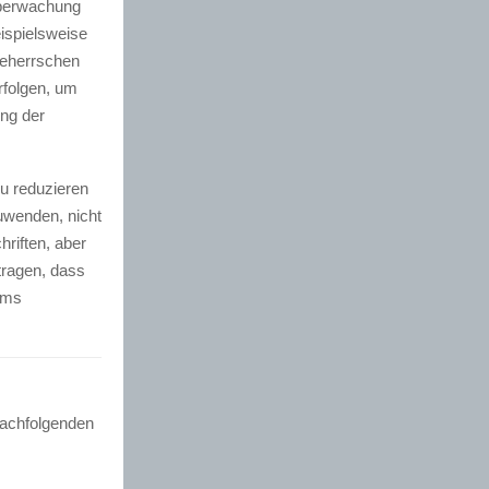
Überwachung
ispielsweise
Beherrschen
rfolgen, um
ung der
zu reduzieren
uwenden, nicht
riften, aber
tragen, dass
iums
nachfolgenden