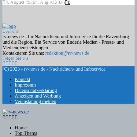
4. August 2026
4. August 2026
0
Über uns
rv-news.de - Ihr Nachrichten- und Infoservice für die Ravensburg
und die Region. Ein Service von Enderle Medien - Presse- und
Mediendienstleistungen.
Kontaktieren Sie uns:
redaktion@rv-news.de
Folgen Sie uns
Facebook
Twitter
Instagram
Email
Rss
(C) 2023 - rv-news.de - Nachrichten- und Infoservice
Kontakt
Impressum
Datenschutzerklärung
Anzeigen und Werbung
Veranstaltung melden
Facebook
Twitter
Instagram
Email
Rss
Home
Top-Thema