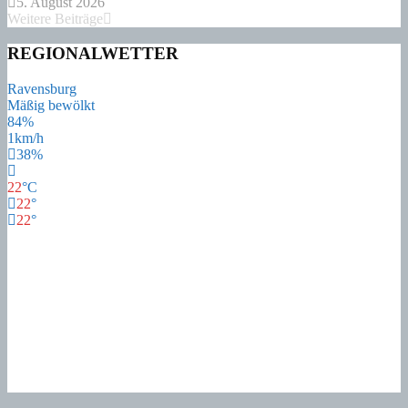
5. August 2026
Weitere Beiträge
REGIONALWETTER
Ravensburg
Mäßig bewölkt
84%
1km/h
38%
22
°
C
22
°
22
°
22
°
Do
21
°
Fr
17
°
Sa
17
°
So
18
°
Mo