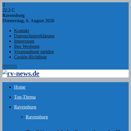
22.2
C
Ravensburg
Donnerstag, 6. August 2026
Kontakt
Datenschutzerklärung
Impressum
Ihre Werbung
Veranstaltung melden
Cookie-Richtlinie
Facebook
Twitter
Instagram
Email
Rss
Home
Top-Thema
Ravensburg
Ravensburg